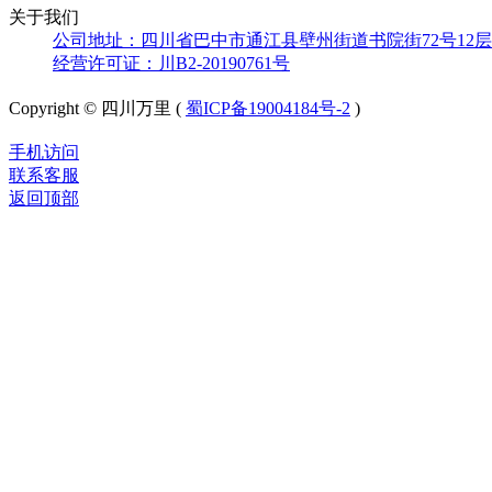
关于我们
公司地址：四川省巴中市通江县壁州街道书院街72号12层
经营许可证：川B2-20190761号
Copyright © 四川万里 (
蜀ICP备19004184号-2
)
手机访问
联系客服
返回顶部