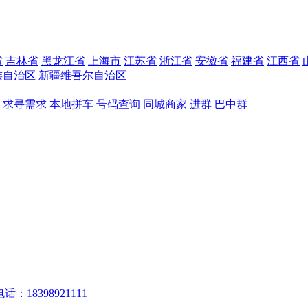
省
吉林省
黑龙江省
上海市
江苏省
浙江省
安徽省
福建省
江西省
族自治区
新疆维吾尔自治区
求寻需求
本地拼车
号码查询
同城商家
进群
巴中群
话：18398921111