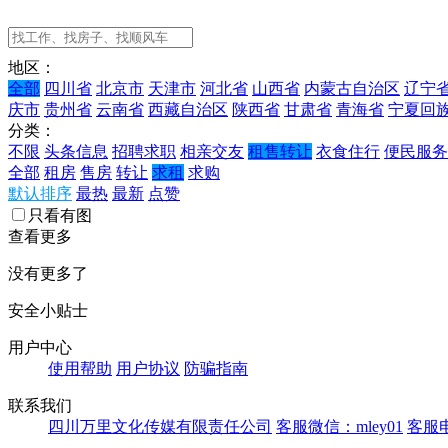
地区：
全部
四川省
北京市
天津市
河北省
山西省
内蒙古自治区
辽宁
庆市
贵州省
云南省
西藏自治区
陕西省
甘肃省
青海省
宁夏回
分类：
不限
头条信息
招聘求职
相亲交友
租售转让
衣食住行
便民服务
全部
租房
售房
转让
求租
求购
默认排序
最热
最新
点赞
只看有图
查看更多
没有更多了
安全小贴士
用户中心
使用帮助
用户协议
防骗指南
联系我们
四川万里文化传媒有限责任公司
客服微信：mley01
客服电