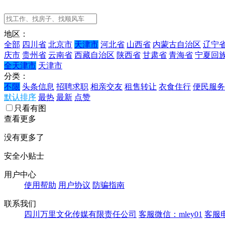
地区：
全部
四川省
北京市
天津市
河北省
山西省
内蒙古自治区
辽宁
庆市
贵州省
云南省
西藏自治区
陕西省
甘肃省
青海省
宁夏回
全天津市
天津市
分类：
不限
头条信息
招聘求职
相亲交友
租售转让
衣食住行
便民服务
默认排序
最热
最新
点赞
只看有图
查看更多
没有更多了
安全小贴士
用户中心
使用帮助
用户协议
防骗指南
联系我们
四川万里文化传媒有限责任公司
客服微信：mley01
客服电