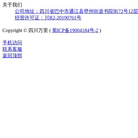
关于我们
公司地址：四川省巴中市通江县壁州街道书院街72号12层
经营许可证：川B2-20190761号
Copyright © 四川万里 (
蜀ICP备19004184号-2
)
手机访问
联系客服
返回顶部