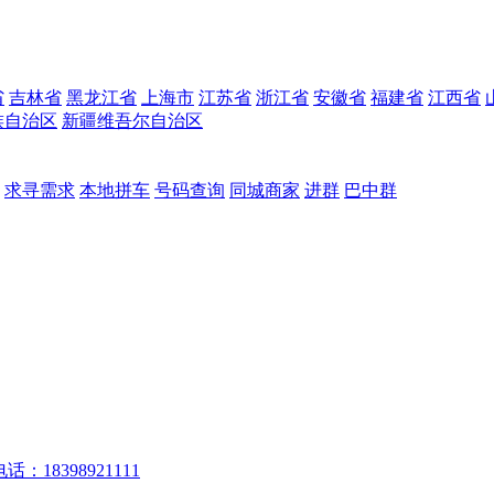
省
吉林省
黑龙江省
上海市
江苏省
浙江省
安徽省
福建省
江西省
族自治区
新疆维吾尔自治区
求寻需求
本地拼车
号码查询
同城商家
进群
巴中群
话：18398921111