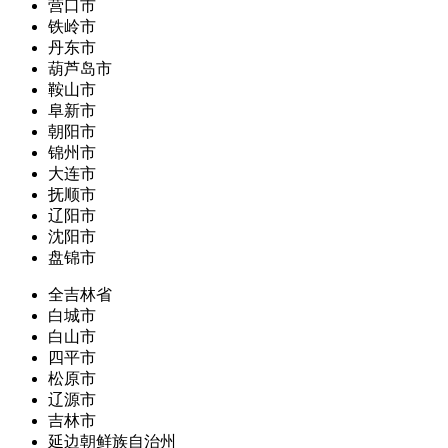
营口市
铁岭市
丹东市
葫芦岛市
鞍山市
阜新市
朝阳市
锦州市
大连市
抚顺市
辽阳市
沈阳市
盘锦市
全吉林省
白城市
白山市
四平市
松原市
辽源市
吉林市
延边朝鲜族自治州