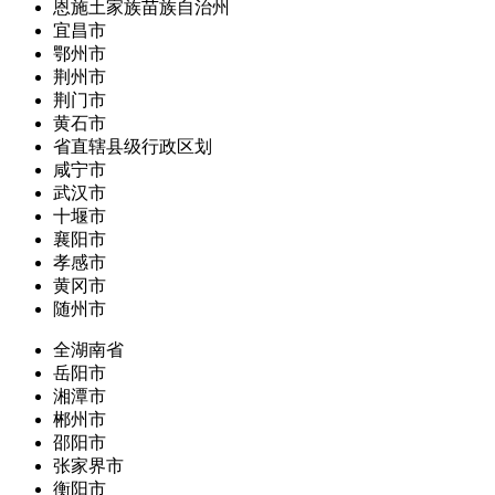
恩施土家族苗族自治州
宜昌市
鄂州市
荆州市
荆门市
黄石市
省直辖县级行政区划
咸宁市
武汉市
十堰市
襄阳市
孝感市
黄冈市
随州市
全湖南省
岳阳市
湘潭市
郴州市
邵阳市
张家界市
衡阳市