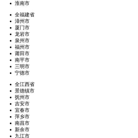
淮南市
全福建省
漳州市
厦门市
龙岩市
泉州市
福州市
莆田市
南平市
三明市
宁德市
全江西省
景德镇市
抚州市
吉安市
宜春市
萍乡市
南昌市
新余市
九江市