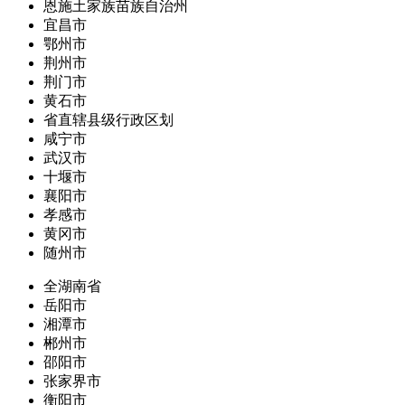
恩施土家族苗族自治州
宜昌市
鄂州市
荆州市
荆门市
黄石市
省直辖县级行政区划
咸宁市
武汉市
十堰市
襄阳市
孝感市
黄冈市
随州市
全湖南省
岳阳市
湘潭市
郴州市
邵阳市
张家界市
衡阳市