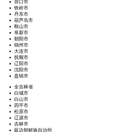
营口市
铁岭市
丹东市
葫芦岛市
鞍山市
阜新市
朝阳市
锦州市
大连市
抚顺市
辽阳市
沈阳市
盘锦市
全吉林省
白城市
白山市
四平市
松原市
辽源市
吉林市
延边朝鲜族自治州