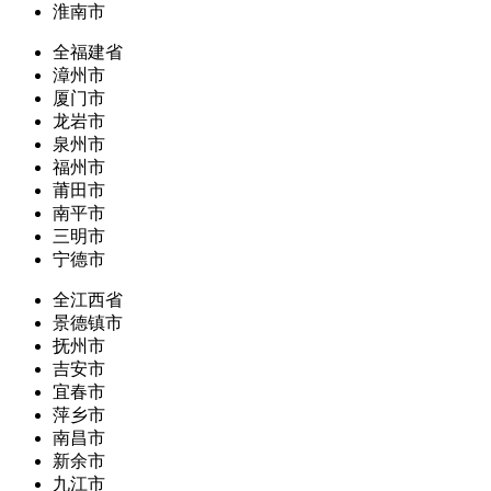
淮南市
全福建省
漳州市
厦门市
龙岩市
泉州市
福州市
莆田市
南平市
三明市
宁德市
全江西省
景德镇市
抚州市
吉安市
宜春市
萍乡市
南昌市
新余市
九江市