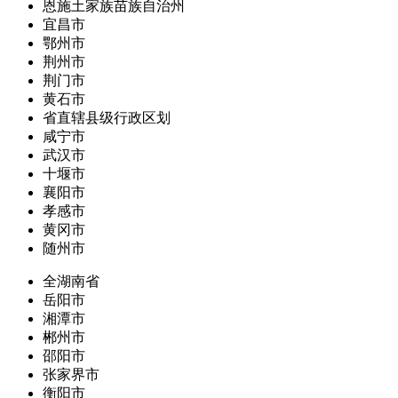
恩施土家族苗族自治州
宜昌市
鄂州市
荆州市
荆门市
黄石市
省直辖县级行政区划
咸宁市
武汉市
十堰市
襄阳市
孝感市
黄冈市
随州市
全湖南省
岳阳市
湘潭市
郴州市
邵阳市
张家界市
衡阳市