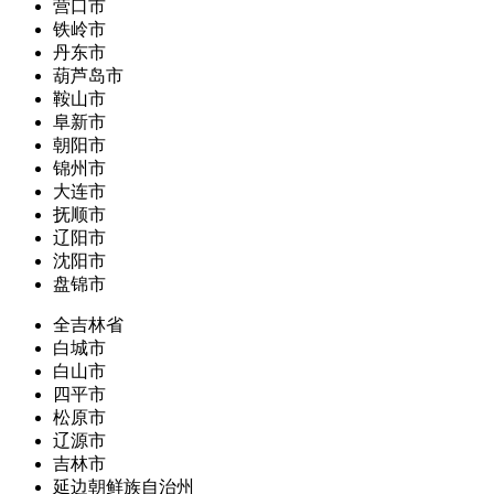
营口市
铁岭市
丹东市
葫芦岛市
鞍山市
阜新市
朝阳市
锦州市
大连市
抚顺市
辽阳市
沈阳市
盘锦市
全吉林省
白城市
白山市
四平市
松原市
辽源市
吉林市
延边朝鲜族自治州