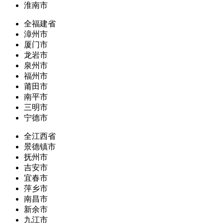
淮南市
全福建省
漳州市
厦门市
龙岩市
泉州市
福州市
莆田市
南平市
三明市
宁德市
全江西省
景德镇市
抚州市
吉安市
宜春市
萍乡市
南昌市
新余市
九江市