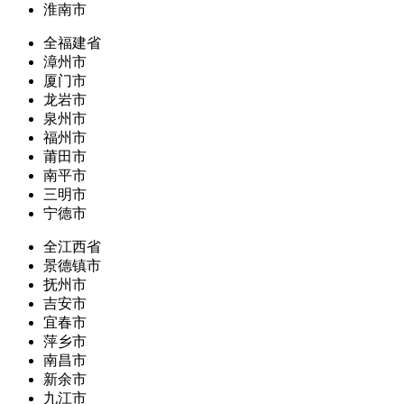
淮南市
全福建省
漳州市
厦门市
龙岩市
泉州市
福州市
莆田市
南平市
三明市
宁德市
全江西省
景德镇市
抚州市
吉安市
宜春市
萍乡市
南昌市
新余市
九江市