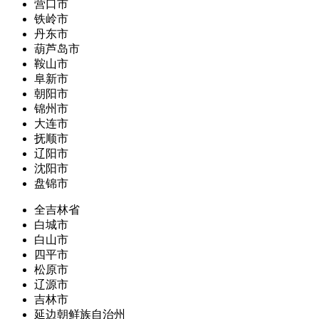
营口市
铁岭市
丹东市
葫芦岛市
鞍山市
阜新市
朝阳市
锦州市
大连市
抚顺市
辽阳市
沈阳市
盘锦市
全吉林省
白城市
白山市
四平市
松原市
辽源市
吉林市
延边朝鲜族自治州