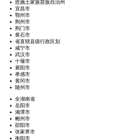
恩施土家族苗族自治州
宜昌市
鄂州市
荆州市
荆门市
黄石市
省直辖县级行政区划
咸宁市
武汉市
十堰市
襄阳市
孝感市
黄冈市
随州市
全湖南省
岳阳市
湘潭市
郴州市
邵阳市
张家界市
衡阳市