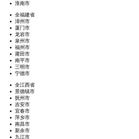
淮南市
全福建省
漳州市
厦门市
龙岩市
泉州市
福州市
莆田市
南平市
三明市
宁德市
全江西省
景德镇市
抚州市
吉安市
宜春市
萍乡市
南昌市
新余市
九江市