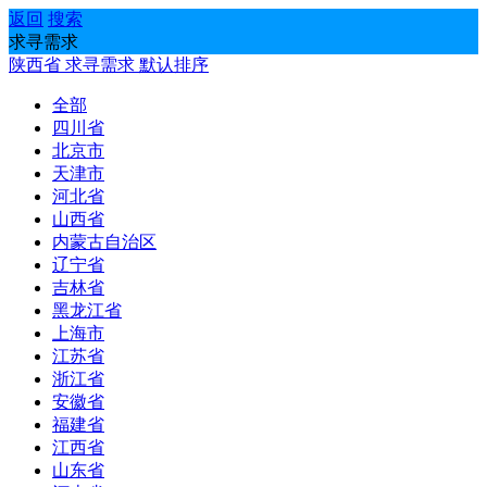
返回
搜索
求寻需求
陕西省
求寻需求
默认排序
全部
四川省
北京市
天津市
河北省
山西省
内蒙古自治区
辽宁省
吉林省
黑龙江省
上海市
江苏省
浙江省
安徽省
福建省
江西省
山东省