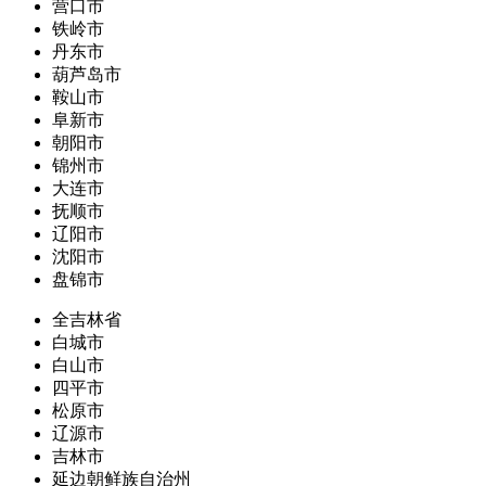
营口市
铁岭市
丹东市
葫芦岛市
鞍山市
阜新市
朝阳市
锦州市
大连市
抚顺市
辽阳市
沈阳市
盘锦市
全吉林省
白城市
白山市
四平市
松原市
辽源市
吉林市
延边朝鲜族自治州