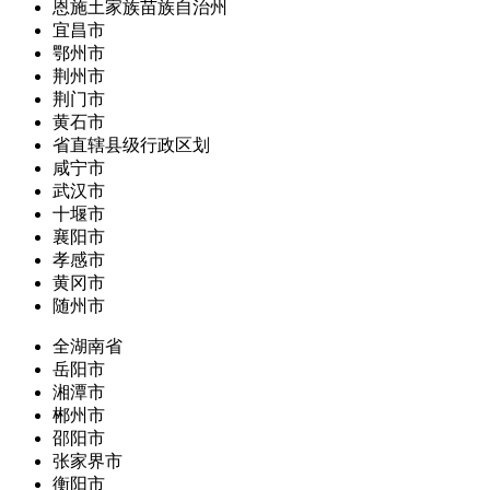
恩施土家族苗族自治州
宜昌市
鄂州市
荆州市
荆门市
黄石市
省直辖县级行政区划
咸宁市
武汉市
十堰市
襄阳市
孝感市
黄冈市
随州市
全湖南省
岳阳市
湘潭市
郴州市
邵阳市
张家界市
衡阳市