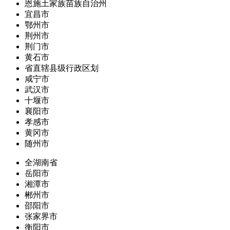
恩施土家族苗族自治州
宜昌市
鄂州市
荆州市
荆门市
黄石市
省直辖县级行政区划
咸宁市
武汉市
十堰市
襄阳市
孝感市
黄冈市
随州市
全湖南省
岳阳市
湘潭市
郴州市
邵阳市
张家界市
衡阳市