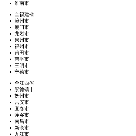
淮南市
全福建省
漳州市
厦门市
龙岩市
泉州市
福州市
莆田市
南平市
三明市
宁德市
全江西省
景德镇市
抚州市
吉安市
宜春市
萍乡市
南昌市
新余市
九江市