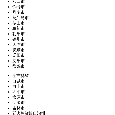
营口市
铁岭市
丹东市
葫芦岛市
鞍山市
阜新市
朝阳市
锦州市
大连市
抚顺市
辽阳市
沈阳市
盘锦市
全吉林省
白城市
白山市
四平市
松原市
辽源市
吉林市
延边朝鲜族自治州