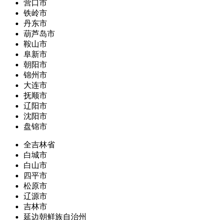
营口市
铁岭市
丹东市
葫芦岛市
鞍山市
阜新市
朝阳市
锦州市
大连市
抚顺市
辽阳市
沈阳市
盘锦市
全吉林省
白城市
白山市
四平市
松原市
辽源市
吉林市
延边朝鲜族自治州