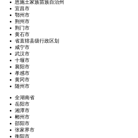
恩施土家族苗族自治州
宜昌市
鄂州市
荆州市
荆门市
黄石市
省直辖县级行政区划
咸宁市
武汉市
十堰市
襄阳市
孝感市
黄冈市
随州市
全湖南省
岳阳市
湘潭市
郴州市
邵阳市
张家界市
衡阳市