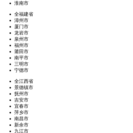
淮南市
全福建省
漳州市
厦门市
龙岩市
泉州市
福州市
莆田市
南平市
三明市
宁德市
全江西省
景德镇市
抚州市
吉安市
宜春市
萍乡市
南昌市
新余市
九江市