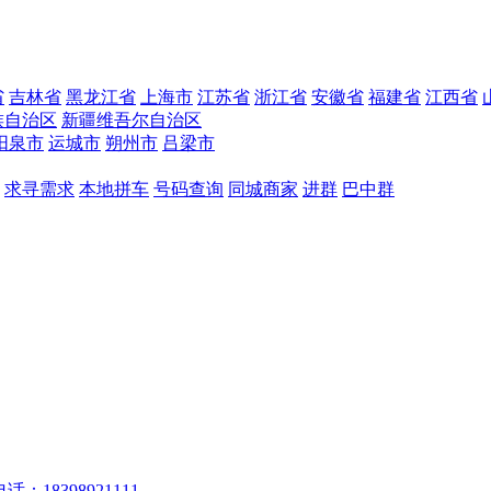
省
吉林省
黑龙江省
上海市
江苏省
浙江省
安徽省
福建省
江西省
族自治区
新疆维吾尔自治区
阳泉市
运城市
朔州市
吕梁市
求寻需求
本地拼车
号码查询
同城商家
进群
巴中群
话：18398921111