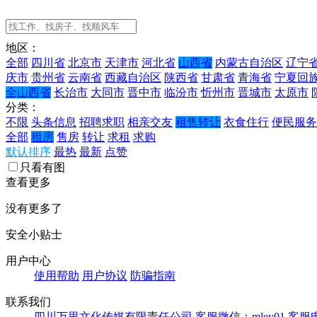
地区：
全部
四川省
北京市
天津市
河北省
山西省
内蒙古自治区
辽宁
庆市
贵州省
云南省
西藏自治区
陕西省
甘肃省
青海省
宁夏回
全山西省
长治市
大同市
晋中市
临汾市
忻州市
晋城市
太原市
分类：
不限
头条信息
招聘求职
相亲交友
租售转让
衣食住行
便民服务
全部
租房
售房
转让
求租
求购
默认排序
最热
最新
点赞
只看有图
查看更多
没有更多了
安全小贴士
用户中心
使用帮助
用户协议
防骗指南
联系我们
四川万里文化传媒有限责任公司
客服微信：mley01
客服电