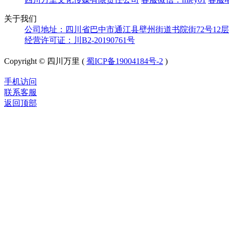
关于我们
公司地址：四川省巴中市通江县壁州街道书院街72号12层
经营许可证：川B2-20190761号
Copyright © 四川万里 (
蜀ICP备19004184号-2
)
手机访问
联系客服
返回顶部