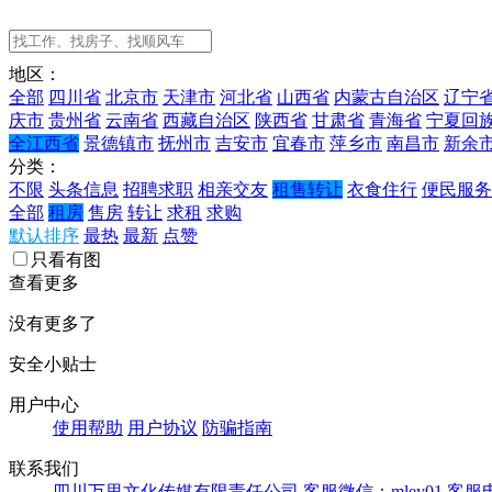
地区：
全部
四川省
北京市
天津市
河北省
山西省
内蒙古自治区
辽宁
庆市
贵州省
云南省
西藏自治区
陕西省
甘肃省
青海省
宁夏回
全江西省
景德镇市
抚州市
吉安市
宜春市
萍乡市
南昌市
新余
分类：
不限
头条信息
招聘求职
相亲交友
租售转让
衣食住行
便民服务
全部
租房
售房
转让
求租
求购
默认排序
最热
最新
点赞
只看有图
查看更多
没有更多了
安全小贴士
用户中心
使用帮助
用户协议
防骗指南
联系我们
四川万里文化传媒有限责任公司
客服微信：mley01
客服电