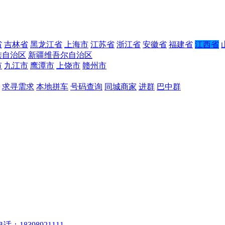
省
吉林省
黑龙江省
上海市
江苏省
浙江省
安徽省
福建省
江西省
族自治区
新疆维吾尔自治区
市
九江市
鹰潭市
上饶市
赣州市
求寻需求
本地拼车
号码查询
同城商家
进群
巴中群
话：18398921111