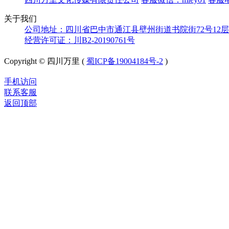
关于我们
公司地址：四川省巴中市通江县壁州街道书院街72号12层
经营许可证：川B2-20190761号
Copyright © 四川万里 (
蜀ICP备19004184号-2
)
手机访问
联系客服
返回顶部