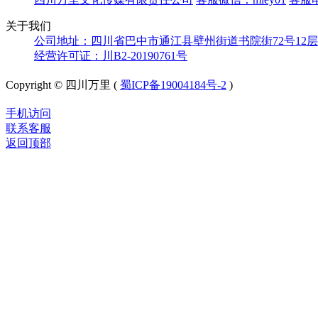
关于我们
公司地址：四川省巴中市通江县壁州街道书院街72号12层
经营许可证：川B2-20190761号
Copyright © 四川万里 (
蜀ICP备19004184号-2
)
手机访问
联系客服
返回顶部