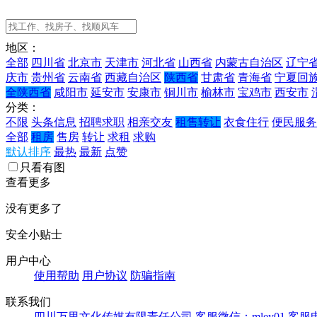
地区：
全部
四川省
北京市
天津市
河北省
山西省
内蒙古自治区
辽宁
庆市
贵州省
云南省
西藏自治区
陕西省
甘肃省
青海省
宁夏回
全陕西省
咸阳市
延安市
安康市
铜川市
榆林市
宝鸡市
西安市
分类：
不限
头条信息
招聘求职
相亲交友
租售转让
衣食住行
便民服务
全部
租房
售房
转让
求租
求购
默认排序
最热
最新
点赞
只看有图
查看更多
没有更多了
安全小贴士
用户中心
使用帮助
用户协议
防骗指南
联系我们
四川万里文化传媒有限责任公司
客服微信：mley01
客服电