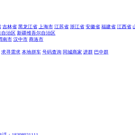
省
吉林省
黑龙江省
上海市
江苏省
浙江省
安徽省
福建省
江西省
族自治区
新疆维吾尔自治区
渭南市
汉中市
商洛市
求寻需求
本地拼车
号码查询
同城商家
进群
巴中群
话：18398921111