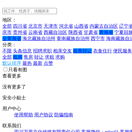
地区：
全部
四川省
北京市
天津市
河北省
山西省
内蒙古自治区
辽宁
庆市
贵州省
云南省
西藏自治区
陕西省
甘肃省
青海省
宁夏回
全青海省
海北藏族自治州
黄南藏族自治州
西宁市
海南藏族自
分类：
不限
头条信息
招聘求职
相亲交友
租售转让
衣食住行
便民服务
全部
租房
售房
转让
求租
求购
默认排序
最热
最新
点赞
只看有图
查看更多
没有更多了
安全小贴士
用户中心
使用帮助
用户协议
防骗指南
联系我们
四川万里文化传媒有限责任公司
客服微信：mley01
客服电