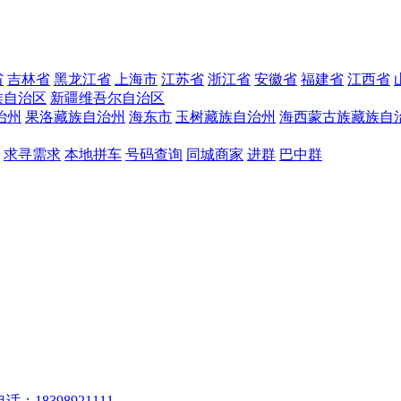
省
吉林省
黑龙江省
上海市
江苏省
浙江省
安徽省
福建省
江西省
族自治区
新疆维吾尔自治区
治州
果洛藏族自治州
海东市
玉树藏族自治州
海西蒙古族藏族自
求寻需求
本地拼车
号码查询
同城商家
进群
巴中群
话：18398921111