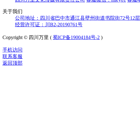
关于我们
公司地址：四川省巴中市通江县壁州街道书院街72号12层
经营许可证：川B2-20190761号
Copyright © 四川万里 (
蜀ICP备19004184号-2
)
手机访问
联系客服
返回顶部