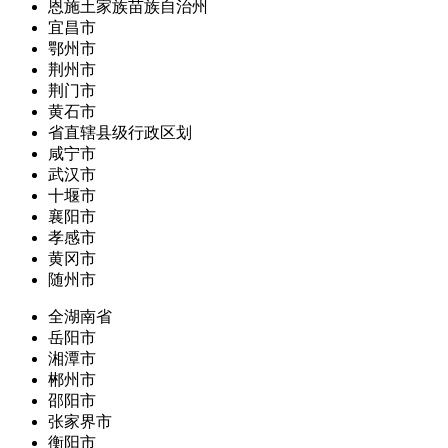
恩施土家族苗族自治州
宜昌市
鄂州市
荆州市
荆门市
黄石市
省直辖县级行政区划
咸宁市
武汉市
十堰市
襄阳市
孝感市
黄冈市
随州市
全湖南省
岳阳市
湘潭市
郴州市
邵阳市
张家界市
衡阳市