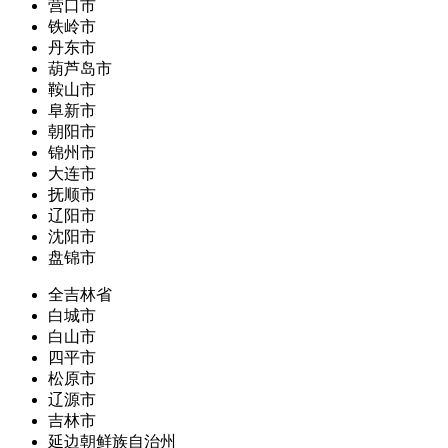
营口市
铁岭市
丹东市
葫芦岛市
鞍山市
阜新市
朝阳市
锦州市
大连市
抚顺市
辽阳市
沈阳市
盘锦市
全吉林省
白城市
白山市
四平市
松原市
辽源市
吉林市
延边朝鲜族自治州