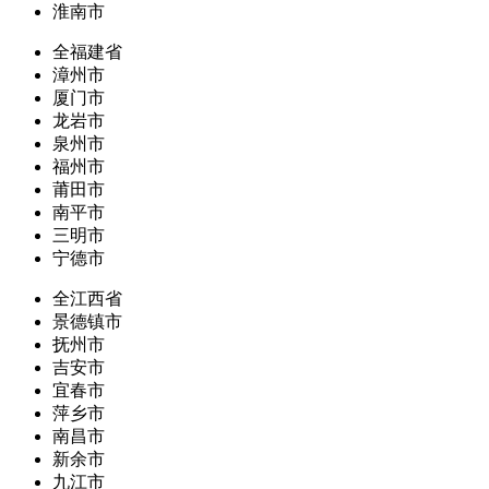
淮南市
全福建省
漳州市
厦门市
龙岩市
泉州市
福州市
莆田市
南平市
三明市
宁德市
全江西省
景德镇市
抚州市
吉安市
宜春市
萍乡市
南昌市
新余市
九江市