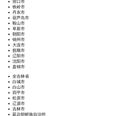
营口市
铁岭市
丹东市
葫芦岛市
鞍山市
阜新市
朝阳市
锦州市
大连市
抚顺市
辽阳市
沈阳市
盘锦市
全吉林省
白城市
白山市
四平市
松原市
辽源市
吉林市
延边朝鲜族自治州