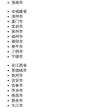
淮南市
全福建省
漳州市
厦门市
龙岩市
泉州市
福州市
莆田市
南平市
三明市
宁德市
全江西省
景德镇市
抚州市
吉安市
宜春市
萍乡市
南昌市
新余市
九江市