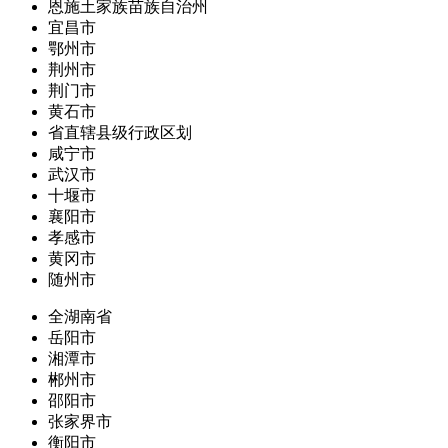
恩施土家族苗族自治州
宜昌市
鄂州市
荆州市
荆门市
黄石市
省直辖县级行政区划
咸宁市
武汉市
十堰市
襄阳市
孝感市
黄冈市
随州市
全湖南省
岳阳市
湘潭市
郴州市
邵阳市
张家界市
衡阳市