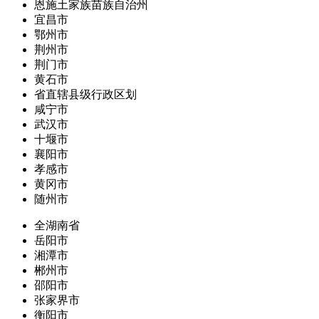
恩施土家族苗族自治州
宜昌市
鄂州市
荆州市
荆门市
黄石市
省直辖县级行政区划
咸宁市
武汉市
十堰市
襄阳市
孝感市
黄冈市
随州市
全湖南省
岳阳市
湘潭市
郴州市
邵阳市
张家界市
衡阳市