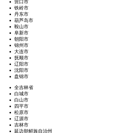
营口市
铁岭市
丹东市
葫芦岛市
鞍山市
阜新市
朝阳市
锦州市
大连市
抚顺市
辽阳市
沈阳市
盘锦市
全吉林省
白城市
白山市
四平市
松原市
辽源市
吉林市
延边朝鲜族自治州