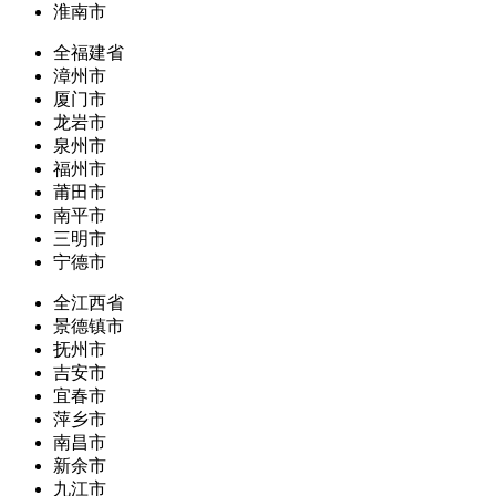
淮南市
全福建省
漳州市
厦门市
龙岩市
泉州市
福州市
莆田市
南平市
三明市
宁德市
全江西省
景德镇市
抚州市
吉安市
宜春市
萍乡市
南昌市
新余市
九江市