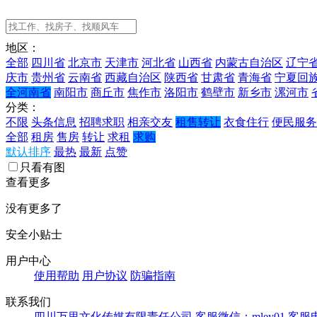
地区：
全部
四川省
北京市
天津市
河北省
山西省
内蒙古自治区
辽宁
庆市
贵州省
云南省
西藏自治区
陕西省
甘肃省
青海省
宁夏回
全河南省
南阳市
商丘市
焦作市
洛阳市
鹤壁市
新乡市
漯河市
分类：
不限
头条信息
招聘求职
相亲交友
租售转让
衣食住行
便民服务
全部
租房
售房
转让
求租
求购
默认排序
最热
最新
点赞
只看有图
查看更多
没有更多了
安全小贴士
用户中心
使用帮助
用户协议
防骗指南
联系我们
四川万里文化传媒有限责任公司
客服微信：mley01
客服电