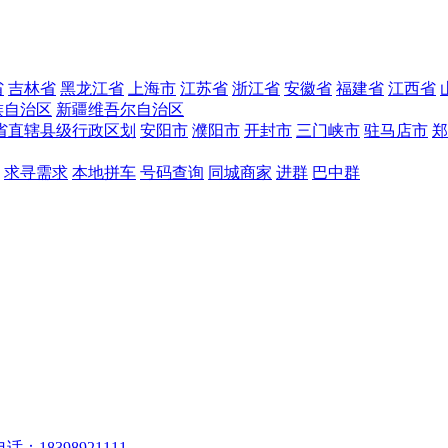
省
吉林省
黑龙江省
上海市
江苏省
浙江省
安徽省
福建省
江西省
族自治区
新疆维吾尔自治区
省直辖县级行政区划
安阳市
濮阳市
开封市
三门峡市
驻马店市
郑
求寻需求
本地拼车
号码查询
同城商家
进群
巴中群
话：18398921111