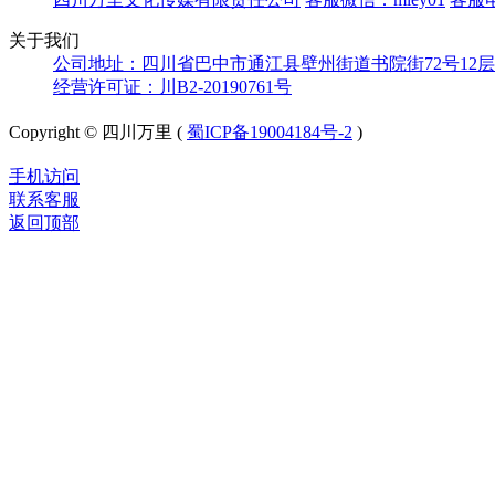
关于我们
公司地址：四川省巴中市通江县壁州街道书院街72号12层
经营许可证：川B2-20190761号
Copyright © 四川万里 (
蜀ICP备19004184号-2
)
手机访问
联系客服
返回顶部