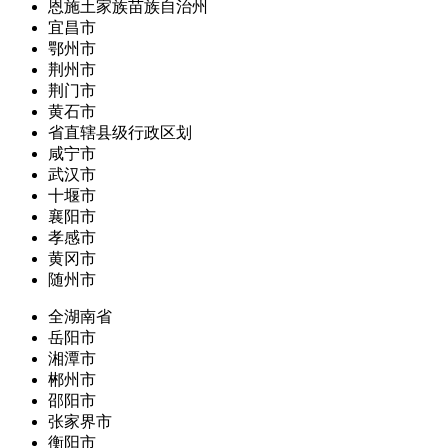
恩施土家族苗族自治州
宜昌市
鄂州市
荆州市
荆门市
黄石市
省直辖县级行政区划
咸宁市
武汉市
十堰市
襄阳市
孝感市
黄冈市
随州市
全湖南省
岳阳市
湘潭市
郴州市
邵阳市
张家界市
衡阳市