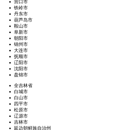
营口市
铁岭市
丹东市
葫芦岛市
鞍山市
阜新市
朝阳市
锦州市
大连市
抚顺市
辽阳市
沈阳市
盘锦市
全吉林省
白城市
白山市
四平市
松原市
辽源市
吉林市
延边朝鲜族自治州