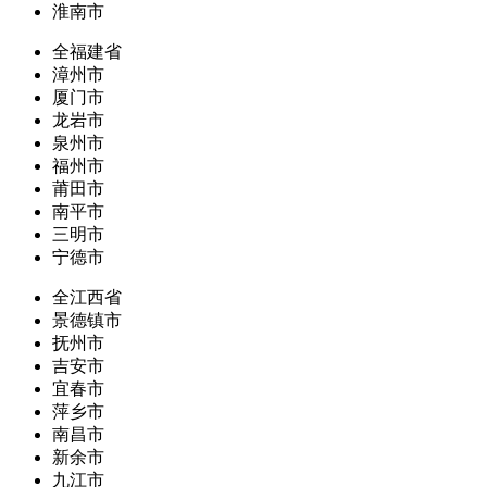
淮南市
全福建省
漳州市
厦门市
龙岩市
泉州市
福州市
莆田市
南平市
三明市
宁德市
全江西省
景德镇市
抚州市
吉安市
宜春市
萍乡市
南昌市
新余市
九江市