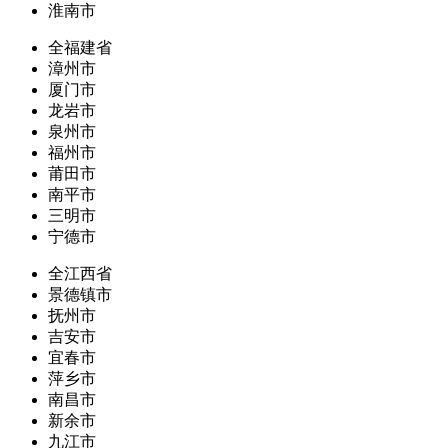
淮南市
全福建省
漳州市
厦门市
龙岩市
泉州市
福州市
莆田市
南平市
三明市
宁德市
全江西省
景德镇市
抚州市
吉安市
宜春市
萍乡市
南昌市
新余市
九江市