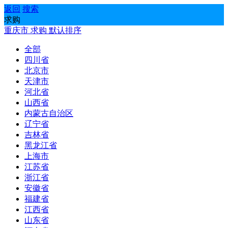
返回
搜索
求购
重庆市
求购
默认排序
全部
四川省
北京市
天津市
河北省
山西省
内蒙古自治区
辽宁省
吉林省
黑龙江省
上海市
江苏省
浙江省
安徽省
福建省
江西省
山东省