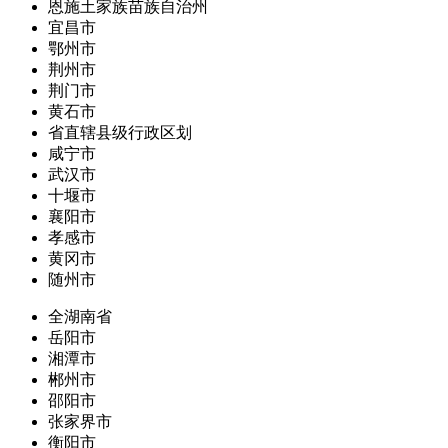
恩施土家族苗族自治州
宜昌市
鄂州市
荆州市
荆门市
黄石市
省直辖县级行政区划
咸宁市
武汉市
十堰市
襄阳市
孝感市
黄冈市
随州市
全湖南省
岳阳市
湘潭市
郴州市
邵阳市
张家界市
衡阳市