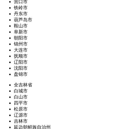
营口市
铁岭市
丹东市
葫芦岛市
鞍山市
阜新市
朝阳市
锦州市
大连市
抚顺市
辽阳市
沈阳市
盘锦市
全吉林省
白城市
白山市
四平市
松原市
辽源市
吉林市
延边朝鲜族自治州