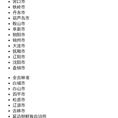
营口市
铁岭市
丹东市
葫芦岛市
鞍山市
阜新市
朝阳市
锦州市
大连市
抚顺市
辽阳市
沈阳市
盘锦市
全吉林省
白城市
白山市
四平市
松原市
辽源市
吉林市
延边朝鲜族自治州