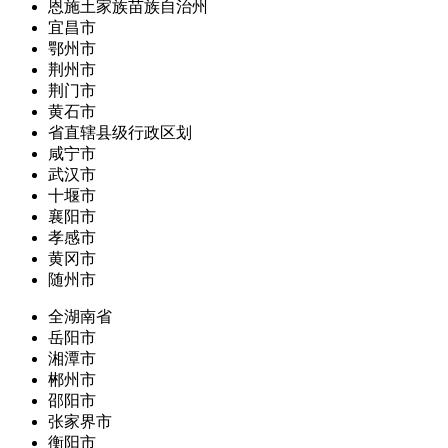
恩施土家族苗族自治州
宜昌市
鄂州市
荆州市
荆门市
黄石市
省直辖县级行政区划
咸宁市
武汉市
十堰市
襄阳市
孝感市
黄冈市
随州市
全湖南省
岳阳市
湘潭市
郴州市
邵阳市
张家界市
衡阳市