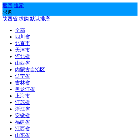
返回
搜索
求购
陕西省
求购
默认排序
全部
四川省
北京市
天津市
河北省
山西省
内蒙古自治区
辽宁省
吉林省
黑龙江省
上海市
江苏省
浙江省
安徽省
福建省
江西省
山东省