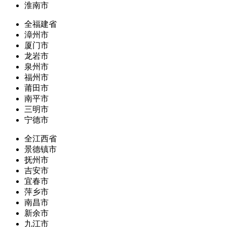
淮南市
全福建省
漳州市
厦门市
龙岩市
泉州市
福州市
莆田市
南平市
三明市
宁德市
全江西省
景德镇市
抚州市
吉安市
宜春市
萍乡市
南昌市
新余市
九江市