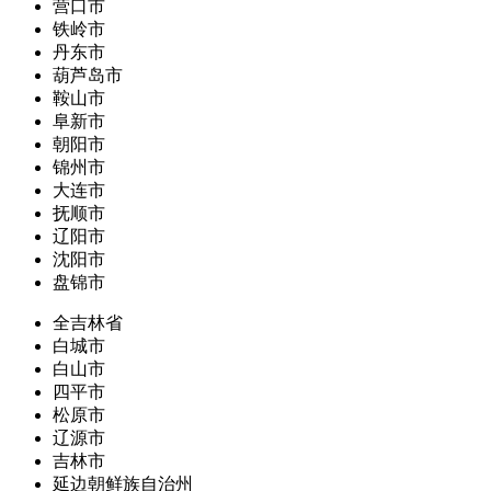
营口市
铁岭市
丹东市
葫芦岛市
鞍山市
阜新市
朝阳市
锦州市
大连市
抚顺市
辽阳市
沈阳市
盘锦市
全吉林省
白城市
白山市
四平市
松原市
辽源市
吉林市
延边朝鲜族自治州