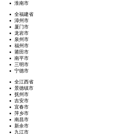
淮南市
全福建省
漳州市
厦门市
龙岩市
泉州市
福州市
莆田市
南平市
三明市
宁德市
全江西省
景德镇市
抚州市
吉安市
宜春市
萍乡市
南昌市
新余市
九江市