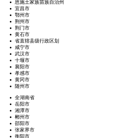
恩施土家族苗族自治州
宜昌市
鄂州市
荆州市
荆门市
黄石市
省直辖县级行政区划
咸宁市
武汉市
十堰市
襄阳市
孝感市
黄冈市
随州市
全湖南省
岳阳市
湘潭市
郴州市
邵阳市
张家界市
衡阳市