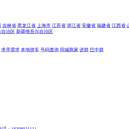
省
吉林省
黑龙江省
上海市
江苏省
浙江省
安徽省
福建省
江西省
族自治区
新疆维吾尔自治区
求寻需求
本地拼车
号码查询
同城商家
进群
巴中群
话：18398921111