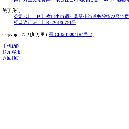
关于我们
公司地址：四川省巴中市通江县壁州街道书院街72号12层
经营许可证：川B2-20190761号
Copyright © 四川万里 (
蜀ICP备19004184号-2
)
手机访问
联系客服
返回顶部