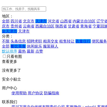
地区：
全部
四川省
北京市
天津市
河北省
山西省
内蒙古自治区
辽宁
庆市
贵州省
云南省
西藏自治区
陕西省
甘肃省
青海省
宁夏回
全天津市
天津市
分类：
不限
头条信息
招聘求职
相亲交友
租售转让
衣食住行
便民服务
全部
餐饮美食
休闲娱乐
服装丽人
默认排序
最热
最新
点赞
只看有图
查看更多
没有更多了
安全小贴士
用户中心
使用帮助
用户协议
防骗指南
联系我们
四川万里文化传媒有限责任公司
客服微信：mley01
客服电