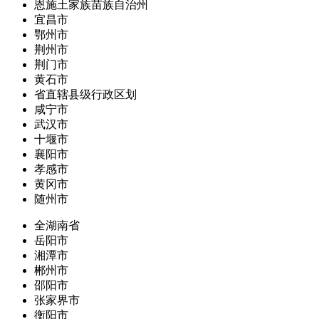
恩施土家族苗族自治州
宜昌市
鄂州市
荆州市
荆门市
黄石市
省直辖县级行政区划
咸宁市
武汉市
十堰市
襄阳市
孝感市
黄冈市
随州市
全湖南省
岳阳市
湘潭市
郴州市
邵阳市
张家界市
衡阳市