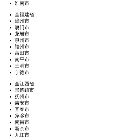
淮南市
全福建省
漳州市
厦门市
龙岩市
泉州市
福州市
莆田市
南平市
三明市
宁德市
全江西省
景德镇市
抚州市
吉安市
宜春市
萍乡市
南昌市
新余市
九江市