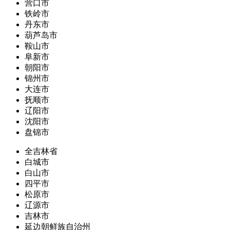
营口市
铁岭市
丹东市
葫芦岛市
鞍山市
阜新市
朝阳市
锦州市
大连市
抚顺市
辽阳市
沈阳市
盘锦市
全吉林省
白城市
白山市
四平市
松原市
辽源市
吉林市
延边朝鲜族自治州