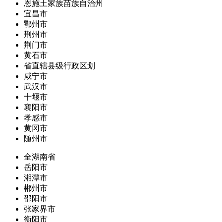
恩施土家族苗族自治州
宜昌市
鄂州市
荆州市
荆门市
黄石市
省直辖县级行政区划
咸宁市
武汉市
十堰市
襄阳市
孝感市
黄冈市
随州市
全湖南省
岳阳市
湘潭市
郴州市
邵阳市
张家界市
衡阳市