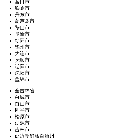
营口市
铁岭市
丹东市
葫芦岛市
鞍山市
阜新市
朝阳市
锦州市
大连市
抚顺市
辽阳市
沈阳市
盘锦市
全吉林省
白城市
白山市
四平市
松原市
辽源市
吉林市
延边朝鲜族自治州