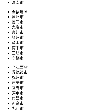
淮南市
全福建省
漳州市
厦门市
龙岩市
泉州市
福州市
莆田市
南平市
三明市
宁德市
全江西省
景德镇市
抚州市
吉安市
宜春市
萍乡市
南昌市
新余市
九江市