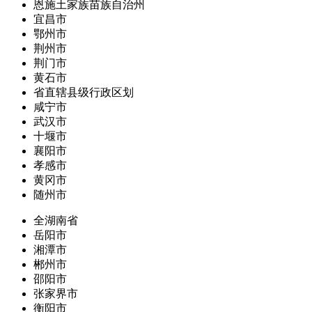
恩施土家族苗族自治州
宜昌市
鄂州市
荆州市
荆门市
黄石市
省直辖县级行政区划
咸宁市
武汉市
十堰市
襄阳市
孝感市
黄冈市
随州市
全湖南省
岳阳市
湘潭市
郴州市
邵阳市
张家界市
衡阳市