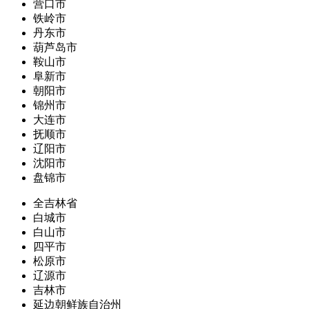
营口市
铁岭市
丹东市
葫芦岛市
鞍山市
阜新市
朝阳市
锦州市
大连市
抚顺市
辽阳市
沈阳市
盘锦市
全吉林省
白城市
白山市
四平市
松原市
辽源市
吉林市
延边朝鲜族自治州