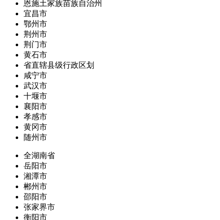
恩施土家族苗族自治州
宜昌市
鄂州市
荆州市
荆门市
黄石市
省直辖县级行政区划
咸宁市
武汉市
十堰市
襄阳市
孝感市
黄冈市
随州市
全湖南省
岳阳市
湘潭市
郴州市
邵阳市
张家界市
衡阳市