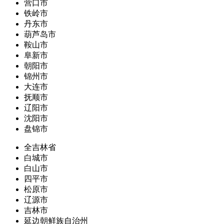
营口市
铁岭市
丹东市
葫芦岛市
鞍山市
阜新市
朝阳市
锦州市
大连市
抚顺市
辽阳市
沈阳市
盘锦市
全吉林省
白城市
白山市
四平市
松原市
辽源市
吉林市
延边朝鲜族自治州