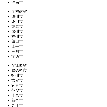
淮南市
全福建省
漳州市
厦门市
龙岩市
泉州市
福州市
莆田市
南平市
三明市
宁德市
全江西省
景德镇市
抚州市
吉安市
宜春市
萍乡市
南昌市
新余市
九江市