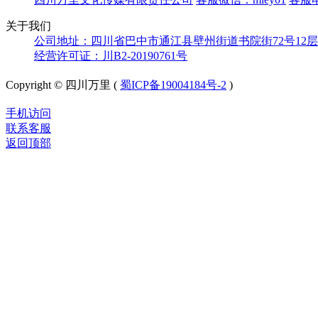
关于我们
公司地址：四川省巴中市通江县壁州街道书院街72号12层
经营许可证：川B2-20190761号
Copyright © 四川万里 (
蜀ICP备19004184号-2
)
手机访问
联系客服
返回顶部