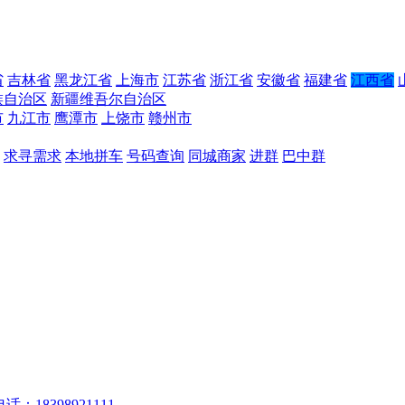
省
吉林省
黑龙江省
上海市
江苏省
浙江省
安徽省
福建省
江西省
族自治区
新疆维吾尔自治区
市
九江市
鹰潭市
上饶市
赣州市
求寻需求
本地拼车
号码查询
同城商家
进群
巴中群
话：18398921111