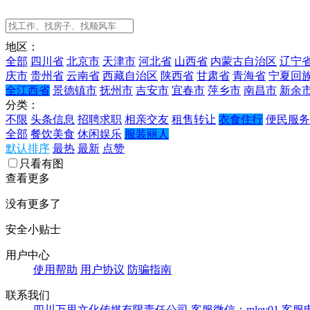
地区：
全部
四川省
北京市
天津市
河北省
山西省
内蒙古自治区
辽宁
庆市
贵州省
云南省
西藏自治区
陕西省
甘肃省
青海省
宁夏回
全江西省
景德镇市
抚州市
吉安市
宜春市
萍乡市
南昌市
新余
分类：
不限
头条信息
招聘求职
相亲交友
租售转让
衣食住行
便民服务
全部
餐饮美食
休闲娱乐
服装丽人
默认排序
最热
最新
点赞
只看有图
查看更多
没有更多了
安全小贴士
用户中心
使用帮助
用户协议
防骗指南
联系我们
四川万里文化传媒有限责任公司
客服微信：mley01
客服电