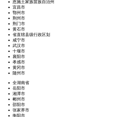
恩施土家族苗族自治州
宜昌市
鄂州市
荆州市
荆门市
黄石市
省直辖县级行政区划
咸宁市
武汉市
十堰市
襄阳市
孝感市
黄冈市
随州市
全湖南省
岳阳市
湘潭市
郴州市
邵阳市
张家界市
衡阳市