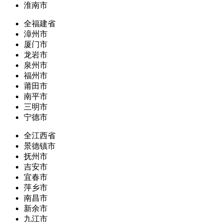
淮南市
全福建省
漳州市
厦门市
龙岩市
泉州市
福州市
莆田市
南平市
三明市
宁德市
全江西省
景德镇市
抚州市
吉安市
宜春市
萍乡市
南昌市
新余市
九江市