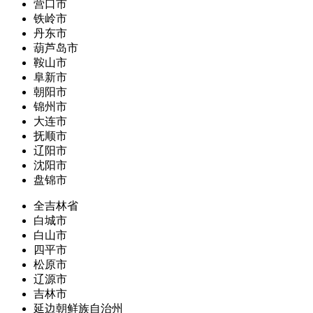
营口市
铁岭市
丹东市
葫芦岛市
鞍山市
阜新市
朝阳市
锦州市
大连市
抚顺市
辽阳市
沈阳市
盘锦市
全吉林省
白城市
白山市
四平市
松原市
辽源市
吉林市
延边朝鲜族自治州