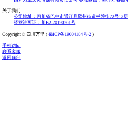
关于我们
公司地址：四川省巴中市通江县壁州街道书院街72号12层
经营许可证：川B2-20190761号
Copyright © 四川万里 (
蜀ICP备19004184号-2
)
手机访问
联系客服
返回顶部