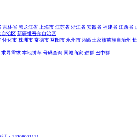
省
吉林省
黑龙江省
上海市
江苏省
浙江省
安徽省
福建省
江西省
族自治区
新疆维吾尔自治区
市
怀化市
株洲市
常德市
益阳市
永州市
湘西土家族苗族自治州
长
求寻需求
本地拼车
号码查询
同城商家
进群
巴中群
话：18398921111