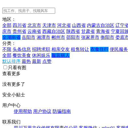
地区：
全部
四川省
北京市
天津市
河北省
山西省
内蒙古自治区
辽宁
庆市
贵州省
云南省
西藏自治区
陕西省
甘肃省
青海省
宁夏回
全湖南省
岳阳市
湘潭市
郴州市
邵阳市
张家界市
衡阳市
娄底
分类：
不限
头条信息
招聘求职
相亲交友
租售转让
衣食住行
便民服务
全部
餐饮美食
休闲娱乐
服装丽人
默认排序
最热
最新
点赞
只看有图
查看更多
没有更多了
安全小贴士
用户中心
使用帮助
用户协议
防骗指南
联系我们
四川万里文化传媒有限责任公司
客服微信：mley01
客服电