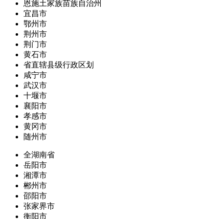
恩施土家族苗族自治州
宜昌市
鄂州市
荆州市
荆门市
黄石市
省直辖县级行政区划
咸宁市
武汉市
十堰市
襄阳市
孝感市
黄冈市
随州市
全湖南省
岳阳市
湘潭市
郴州市
邵阳市
张家界市
衡阳市