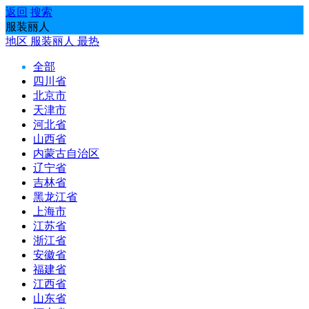
返回
搜索
服装丽人
地区
服装丽人
最热
全部
四川省
北京市
天津市
河北省
山西省
内蒙古自治区
辽宁省
吉林省
黑龙江省
上海市
江苏省
浙江省
安徽省
福建省
江西省
山东省