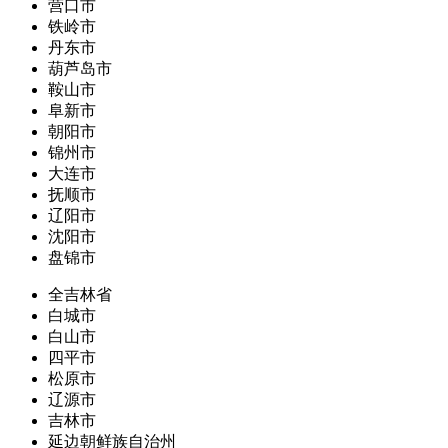
营口市
铁岭市
丹东市
葫芦岛市
鞍山市
阜新市
朝阳市
锦州市
大连市
抚顺市
辽阳市
沈阳市
盘锦市
全吉林省
白城市
白山市
四平市
松原市
辽源市
吉林市
延边朝鲜族自治州