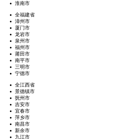
淮南市
全福建省
漳州市
厦门市
龙岩市
泉州市
福州市
莆田市
南平市
三明市
宁德市
全江西省
景德镇市
抚州市
吉安市
宜春市
萍乡市
南昌市
新余市
九江市