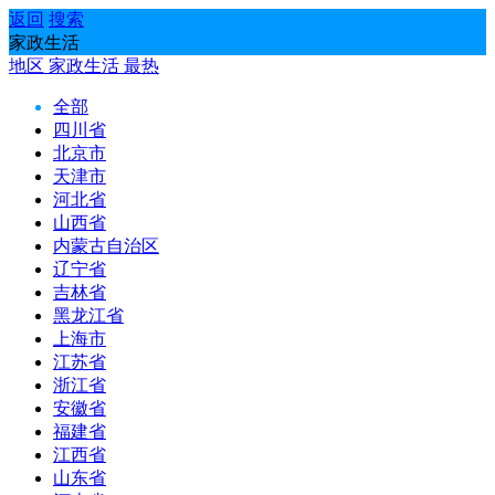
返回
搜索
家政生活
地区
家政生活
最热
全部
四川省
北京市
天津市
河北省
山西省
内蒙古自治区
辽宁省
吉林省
黑龙江省
上海市
江苏省
浙江省
安徽省
福建省
江西省
山东省