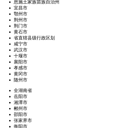
恩施土家族苗族自治州
宜昌市
鄂州市
荆州市
荆门市
黄石市
省直辖县级行政区划
咸宁市
武汉市
十堰市
襄阳市
孝感市
黄冈市
随州市
全湖南省
岳阳市
湘潭市
郴州市
邵阳市
张家界市
衡阳市