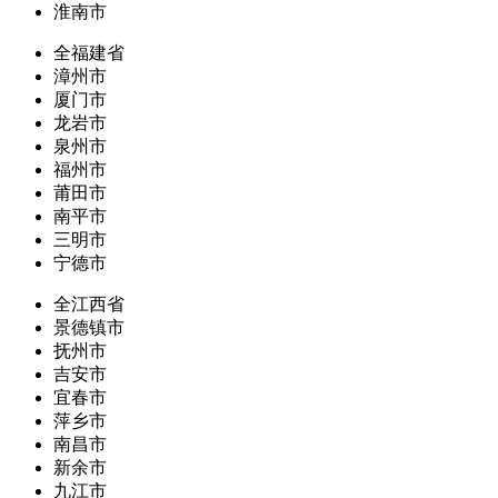
淮南市
全福建省
漳州市
厦门市
龙岩市
泉州市
福州市
莆田市
南平市
三明市
宁德市
全江西省
景德镇市
抚州市
吉安市
宜春市
萍乡市
南昌市
新余市
九江市