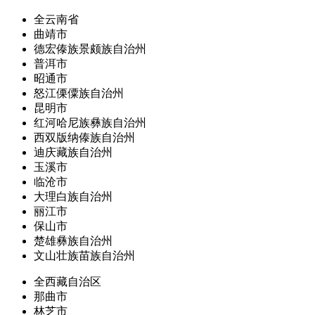
全云南省
曲靖市
德宏傣族景颇族自治州
普洱市
昭通市
怒江傈僳族自治州
昆明市
红河哈尼族彝族自治州
西双版纳傣族自治州
迪庆藏族自治州
玉溪市
临沧市
大理白族自治州
丽江市
保山市
楚雄彝族自治州
文山壮族苗族自治州
全西藏自治区
那曲市
林芝市