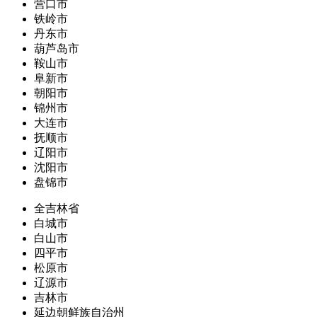
营口市
铁岭市
丹东市
葫芦岛市
鞍山市
阜新市
朝阳市
锦州市
大连市
抚顺市
辽阳市
沈阳市
盘锦市
全吉林省
白城市
白山市
四平市
松原市
辽源市
吉林市
延边朝鲜族自治州