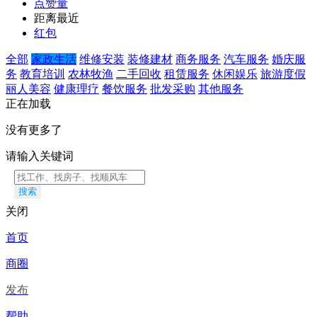
点赞量
距离最近
红包
全部
家政生活
维修安装
装修建材
商务服务
汽车服务
婚庆服
务
教育培训
农林牧渔
二手回收
租赁服务
休闲娱乐
旅游度假
丽人美容
健康理疗
餐饮服务
批发采购
其他服务
正在加载
没有更多了
请输入关键词
搜索
关闭
首页
商圈
发布
帮助