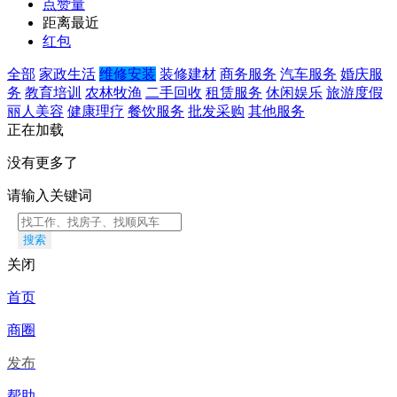
点赞量
距离最近
红包
全部
家政生活
维修安装
装修建材
商务服务
汽车服务
婚庆服
务
教育培训
农林牧渔
二手回收
租赁服务
休闲娱乐
旅游度假
丽人美容
健康理疗
餐饮服务
批发采购
其他服务
正在加载
没有更多了
请输入关键词
搜索
关闭
首页
商圈
发布
帮助