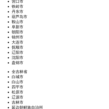
营口市
铁岭市
丹东市
葫芦岛市
鞍山市
阜新市
朝阳市
锦州市
大连市
抚顺市
辽阳市
沈阳市
盘锦市
全吉林省
白城市
白山市
四平市
松原市
辽源市
吉林市
延边朝鲜族自治州