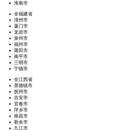
淮南市
全福建省
漳州市
厦门市
龙岩市
泉州市
福州市
莆田市
南平市
三明市
宁德市
全江西省
景德镇市
抚州市
吉安市
宜春市
萍乡市
南昌市
新余市
九江市