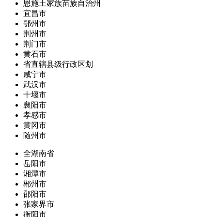
恩施土家族苗族自治州
宜昌市
鄂州市
荆州市
荆门市
黄石市
省直辖县级行政区划
咸宁市
武汉市
十堰市
襄阳市
孝感市
黄冈市
随州市
全湖南省
岳阳市
湘潭市
郴州市
邵阳市
张家界市
衡阳市