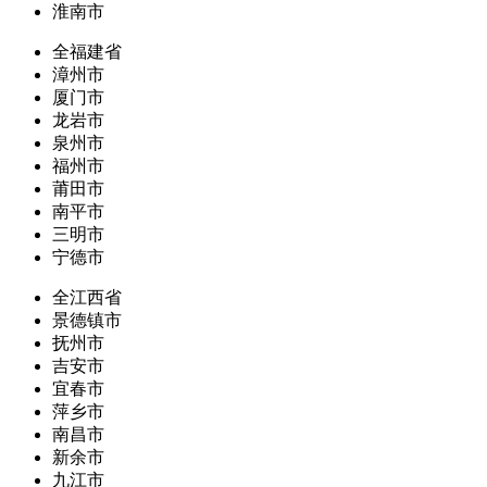
淮南市
全福建省
漳州市
厦门市
龙岩市
泉州市
福州市
莆田市
南平市
三明市
宁德市
全江西省
景德镇市
抚州市
吉安市
宜春市
萍乡市
南昌市
新余市
九江市