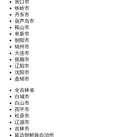
营口市
铁岭市
丹东市
葫芦岛市
鞍山市
阜新市
朝阳市
锦州市
大连市
抚顺市
辽阳市
沈阳市
盘锦市
全吉林省
白城市
白山市
四平市
松原市
辽源市
吉林市
延边朝鲜族自治州