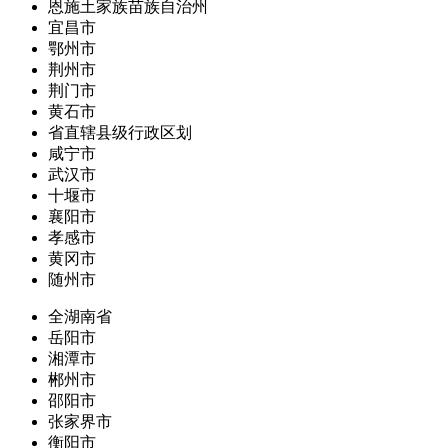
恩施土家族苗族自治州
宜昌市
鄂州市
荆州市
荆门市
黄石市
省直辖县级行政区划
咸宁市
武汉市
十堰市
襄阳市
孝感市
黄冈市
随州市
全湖南省
岳阳市
湘潭市
郴州市
邵阳市
张家界市
衡阳市