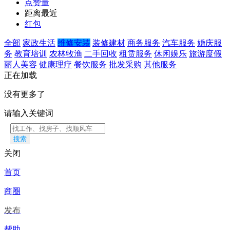
点赞量
距离最近
红包
全部
家政生活
维修安装
装修建材
商务服务
汽车服务
婚庆服
务
教育培训
农林牧渔
二手回收
租赁服务
休闲娱乐
旅游度假
丽人美容
健康理疗
餐饮服务
批发采购
其他服务
正在加载
没有更多了
请输入关键词
搜索
关闭
首页
商圈
发布
帮助