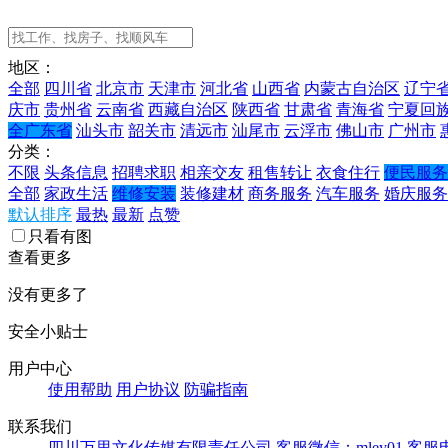
地区：
全部
四川省
北京市
天津市
河北省
山西省
内蒙古自治区
辽宁
庆市
贵州省
云南省
西藏自治区
陕西省
甘肃省
青海省
宁夏回
全广东省
汕头市
韶关市
清远市
汕尾市
云浮市
佛山市
广州市
分类：
不限
头条信息
招聘求职
相亲交友
租售转让
衣食住行
便民服务
全部
家政生活
维修安装
装修建材
商务服务
汽车服务
婚庆服务
默认排序
最热
最新
点赞
只看有图
查看更多
没有更多了
安全小贴士
用户中心
使用帮助
用户协议
防骗指南
联系我们
四川万里文化传媒有限责任公司
客服微信：mley01
客服电