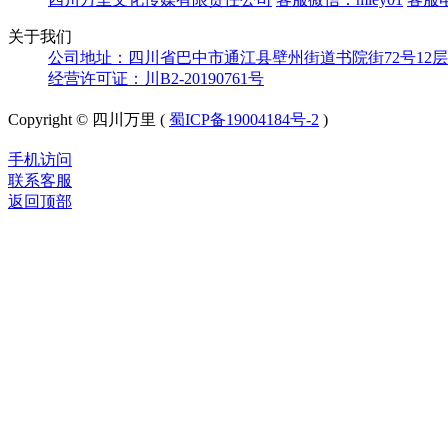
关于我们
公司地址：四川省巴中市通江县壁州街道书院街72号12层
经营许可证：川B2-20190761号
Copyright © 四川万里 (
蜀ICP备19004184号-2
)
手机访问
联系客服
返回顶部