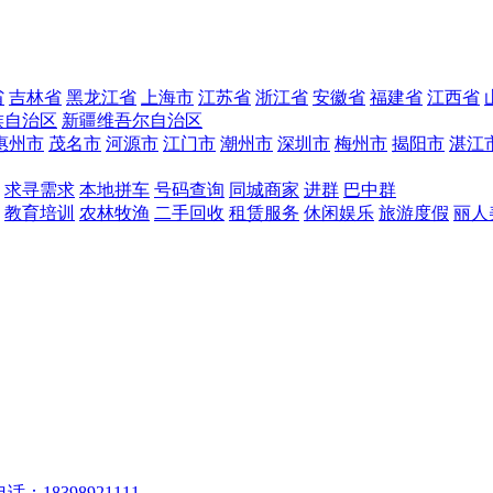
省
吉林省
黑龙江省
上海市
江苏省
浙江省
安徽省
福建省
江西省
族自治区
新疆维吾尔自治区
惠州市
茂名市
河源市
江门市
潮州市
深圳市
梅州市
揭阳市
湛江
求寻需求
本地拼车
号码查询
同城商家
进群
巴中群
教育培训
农林牧渔
二手回收
租赁服务
休闲娱乐
旅游度假
丽人
话：18398921111