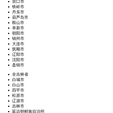
营口市
铁岭市
丹东市
葫芦岛市
鞍山市
阜新市
朝阳市
锦州市
大连市
抚顺市
辽阳市
沈阳市
盘锦市
全吉林省
白城市
白山市
四平市
松原市
辽源市
吉林市
延边朝鲜族自治州