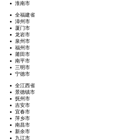
淮南市
全福建省
漳州市
厦门市
龙岩市
泉州市
福州市
莆田市
南平市
三明市
宁德市
全江西省
景德镇市
抚州市
吉安市
宜春市
萍乡市
南昌市
新余市
九江市