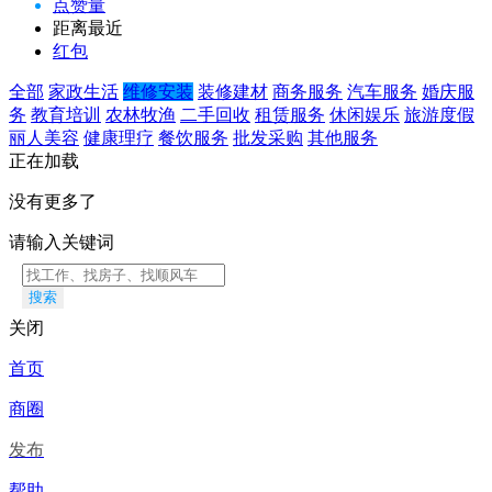
点赞量
距离最近
红包
全部
家政生活
维修安装
装修建材
商务服务
汽车服务
婚庆服
务
教育培训
农林牧渔
二手回收
租赁服务
休闲娱乐
旅游度假
丽人美容
健康理疗
餐饮服务
批发采购
其他服务
正在加载
没有更多了
请输入关键词
搜索
关闭
首页
商圈
发布
帮助