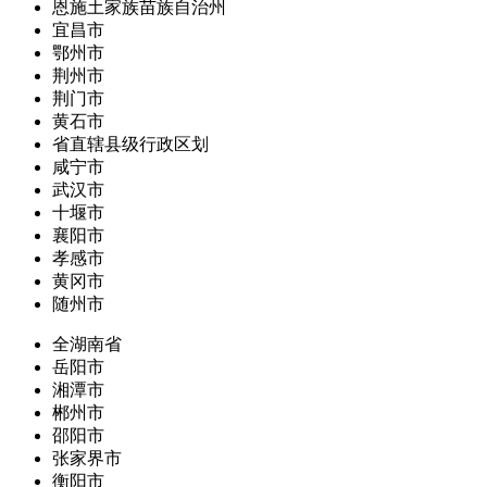
恩施土家族苗族自治州
宜昌市
鄂州市
荆州市
荆门市
黄石市
省直辖县级行政区划
咸宁市
武汉市
十堰市
襄阳市
孝感市
黄冈市
随州市
全湖南省
岳阳市
湘潭市
郴州市
邵阳市
张家界市
衡阳市