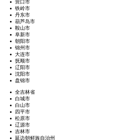
营口市
铁岭市
丹东市
葫芦岛市
鞍山市
阜新市
朝阳市
锦州市
大连市
抚顺市
辽阳市
沈阳市
盘锦市
全吉林省
白城市
白山市
四平市
松原市
辽源市
吉林市
延边朝鲜族自治州