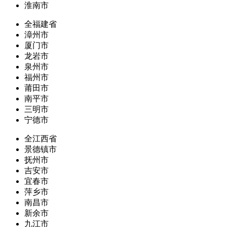
淮南市
全福建省
漳州市
厦门市
龙岩市
泉州市
福州市
莆田市
南平市
三明市
宁德市
全江西省
景德镇市
抚州市
吉安市
宜春市
萍乡市
南昌市
新余市
九江市