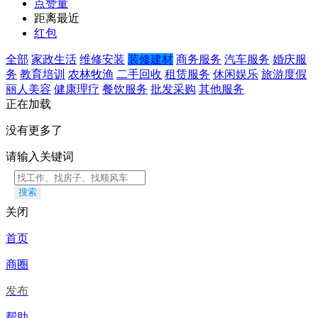
点赞量
距离最近
红包
全部
家政生活
维修安装
装修建材
商务服务
汽车服务
婚庆服
务
教育培训
农林牧渔
二手回收
租赁服务
休闲娱乐
旅游度假
丽人美容
健康理疗
餐饮服务
批发采购
其他服务
正在加载
没有更多了
请输入关键词
搜索
关闭
首页
商圈
发布
帮助