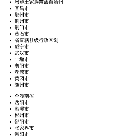
恩施土家族苗族自治州
宜昌市
鄂州市
荆州市
荆门市
黄石市
省直辖县级行政区划
咸宁市
武汉市
十堰市
襄阳市
孝感市
黄冈市
随州市
全湖南省
岳阳市
湘潭市
郴州市
邵阳市
张家界市
衡阳市