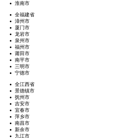
淮南市
全福建省
漳州市
厦门市
龙岩市
泉州市
福州市
莆田市
南平市
三明市
宁德市
全江西省
景德镇市
抚州市
吉安市
宜春市
萍乡市
南昌市
新余市
九江市