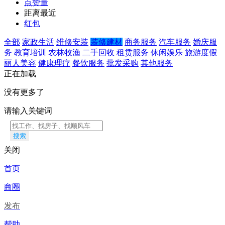
点赞量
距离最近
红包
全部
家政生活
维修安装
装修建材
商务服务
汽车服务
婚庆服
务
教育培训
农林牧渔
二手回收
租赁服务
休闲娱乐
旅游度假
丽人美容
健康理疗
餐饮服务
批发采购
其他服务
正在加载
没有更多了
请输入关键词
搜索
关闭
首页
商圈
发布
帮助