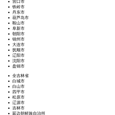
营口市
铁岭市
丹东市
葫芦岛市
鞍山市
阜新市
朝阳市
锦州市
大连市
抚顺市
辽阳市
沈阳市
盘锦市
全吉林省
白城市
白山市
四平市
松原市
辽源市
吉林市
延边朝鲜族自治州