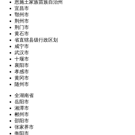
恩施土家族苗族自治州
宜昌市
鄂州市
荆州市
荆门市
黄石市
省直辖县级行政区划
咸宁市
武汉市
十堰市
襄阳市
孝感市
黄冈市
随州市
全湖南省
岳阳市
湘潭市
郴州市
邵阳市
张家界市
衡阳市