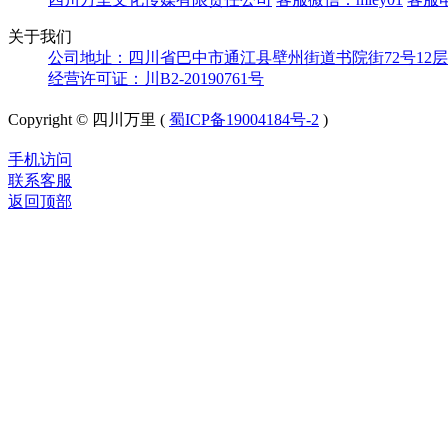
关于我们
公司地址：四川省巴中市通江县壁州街道书院街72号12层
经营许可证：川B2-20190761号
Copyright © 四川万里 (
蜀ICP备19004184号-2
)
手机访问
联系客服
返回顶部