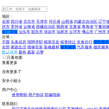
地区：
全部
四川省
北京市
天津市
河北省
山西省
内蒙古自治区
辽宁
庆市
贵州省
云南省
西藏自治区
陕西省
甘肃省
青海省
宁夏回
全广东省
汕头市
韶关市
清远市
汕尾市
云浮市
佛山市
广州市
分类：
不限
头条信息
招聘求职
相亲交友
租售转让
衣食住行
便民服务
全部
家政生活
维修安装
装修建材
商务服务
汽车服务
婚庆服务
默认排序
最热
最新
点赞
只看有图
查看更多
没有更多了
安全小贴士
用户中心
使用帮助
用户协议
防骗指南
联系我们
四川万里文化传媒有限责任公司
客服微信：mley01
客服电