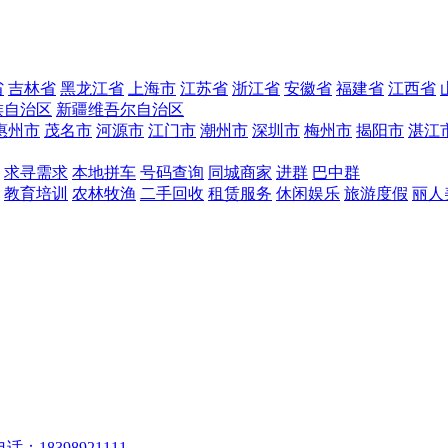
省
吉林省
黑龙江省
上海市
江苏省
浙江省
安徽省
福建省
江西省
族自治区
新疆维吾尔自治区
惠州市
茂名市
河源市
江门市
潮州市
深圳市
梅州市
揭阳市
湛江
求寻需求
本地拼车
号码查询
同城商家
进群
巴中群
教育培训
农林牧渔
二手回收
租赁服务
休闲娱乐
旅游度假
丽人
话：18398921111