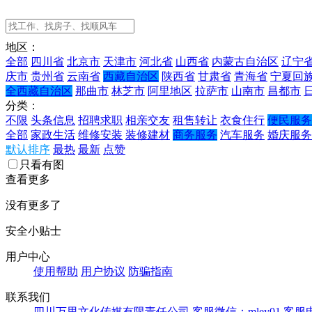
地区：
全部
四川省
北京市
天津市
河北省
山西省
内蒙古自治区
辽宁
庆市
贵州省
云南省
西藏自治区
陕西省
甘肃省
青海省
宁夏回
全西藏自治区
那曲市
林芝市
阿里地区
拉萨市
山南市
昌都市
分类：
不限
头条信息
招聘求职
相亲交友
租售转让
衣食住行
便民服务
全部
家政生活
维修安装
装修建材
商务服务
汽车服务
婚庆服务
默认排序
最热
最新
点赞
只看有图
查看更多
没有更多了
安全小贴士
用户中心
使用帮助
用户协议
防骗指南
联系我们
四川万里文化传媒有限责任公司
客服微信：mley01
客服电