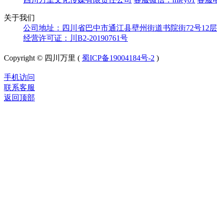
关于我们
公司地址：四川省巴中市通江县壁州街道书院街72号12层
经营许可证：川B2-20190761号
Copyright © 四川万里 (
蜀ICP备19004184号-2
)
手机访问
联系客服
返回顶部