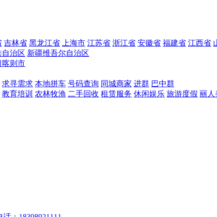
省
吉林省
黑龙江省
上海市
江苏省
浙江省
安徽省
福建省
江西省
族自治区
新疆维吾尔自治区
日喀则市
求寻需求
本地拼车
号码查询
同城商家
进群
巴中群
教育培训
农林牧渔
二手回收
租赁服务
休闲娱乐
旅游度假
丽人
话：18398921111