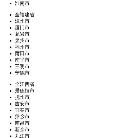
淮南市
全福建省
漳州市
厦门市
龙岩市
泉州市
福州市
莆田市
南平市
三明市
宁德市
全江西省
景德镇市
抚州市
吉安市
宜春市
萍乡市
南昌市
新余市
九江市