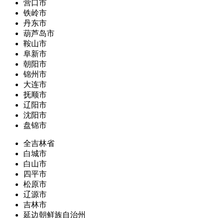
营口市
铁岭市
丹东市
葫芦岛市
鞍山市
阜新市
朝阳市
锦州市
大连市
抚顺市
辽阳市
沈阳市
盘锦市
全吉林省
白城市
白山市
四平市
松原市
辽源市
吉林市
延边朝鲜族自治州