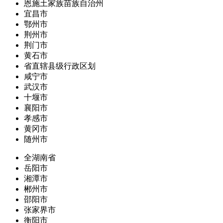
恩施土家族苗族自治州
宜昌市
鄂州市
荆州市
荆门市
黄石市
省直辖县级行政区划
咸宁市
武汉市
十堰市
襄阳市
孝感市
黄冈市
随州市
全湖南省
岳阳市
湘潭市
郴州市
邵阳市
张家界市
衡阳市