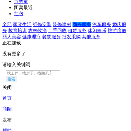
点赞量
距离最近
红包
全部
家政生活
维修安装
装修建材
商务服务
汽车服务
婚庆服
务
教育培训
农林牧渔
二手回收
租赁服务
休闲娱乐
旅游度假
丽人美容
健康理疗
餐饮服务
批发采购
其他服务
正在加载
没有更多了
请输入关键词
搜索
关闭
首页
商圈
发布
帮助