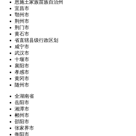
恩施土家族苗族自治州
宜昌市
鄂州市
荆州市
荆门市
黄石市
省直辖县级行政区划
咸宁市
武汉市
十堰市
襄阳市
孝感市
黄冈市
随州市
全湖南省
岳阳市
湘潭市
郴州市
邵阳市
张家界市
衡阳市