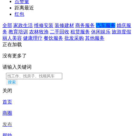
点赞量
距离最近
红包
全部
家政生活
维修安装
装修建材
商务服务
汽车服务
婚庆服
务
教育培训
农林牧渔
二手回收
租赁服务
休闲娱乐
旅游度假
丽人美容
健康理疗
餐饮服务
批发采购
其他服务
正在加载
没有更多了
请输入关键词
搜索
关闭
首页
商圈
发布
帮助