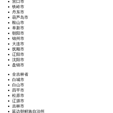
营口市
铁岭市
丹东市
葫芦岛市
鞍山市
阜新市
朝阳市
锦州市
大连市
抚顺市
辽阳市
沈阳市
盘锦市
全吉林省
白城市
白山市
四平市
松原市
辽源市
吉林市
延边朝鲜族自治州