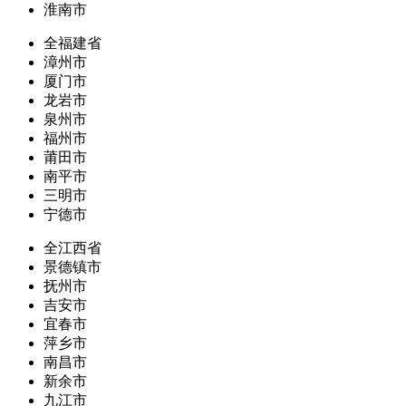
淮南市
全福建省
漳州市
厦门市
龙岩市
泉州市
福州市
莆田市
南平市
三明市
宁德市
全江西省
景德镇市
抚州市
吉安市
宜春市
萍乡市
南昌市
新余市
九江市