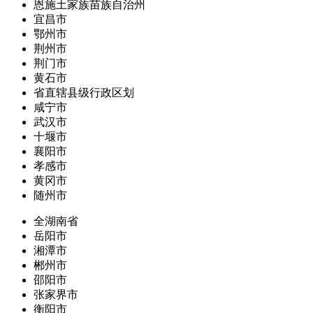
恩施土家族苗族自治州
宜昌市
鄂州市
荆州市
荆门市
黄石市
省直辖县级行政区划
咸宁市
武汉市
十堰市
襄阳市
孝感市
黄冈市
随州市
全湖南省
岳阳市
湘潭市
郴州市
邵阳市
张家界市
衡阳市