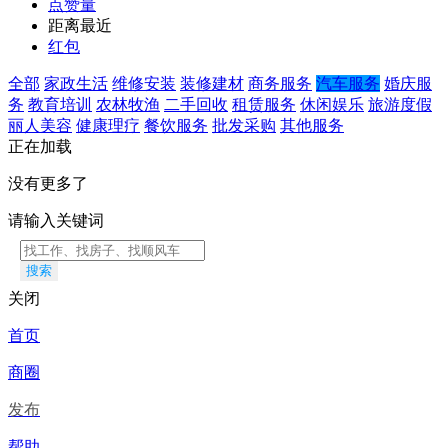
点赞量
距离最近
红包
全部
家政生活
维修安装
装修建材
商务服务
汽车服务
婚庆服
务
教育培训
农林牧渔
二手回收
租赁服务
休闲娱乐
旅游度假
丽人美容
健康理疗
餐饮服务
批发采购
其他服务
正在加载
没有更多了
请输入关键词
搜索
关闭
首页
商圈
发布
帮助