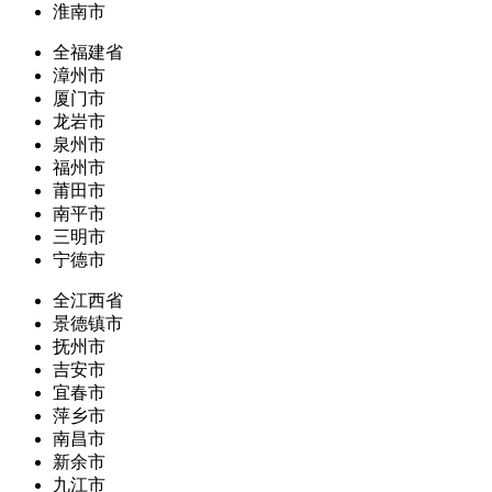
淮南市
全福建省
漳州市
厦门市
龙岩市
泉州市
福州市
莆田市
南平市
三明市
宁德市
全江西省
景德镇市
抚州市
吉安市
宜春市
萍乡市
南昌市
新余市
九江市