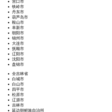
营口市
铁岭市
丹东市
葫芦岛市
鞍山市
阜新市
朝阳市
锦州市
大连市
抚顺市
辽阳市
沈阳市
盘锦市
全吉林省
白城市
白山市
四平市
松原市
辽源市
吉林市
延边朝鲜族自治州