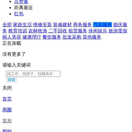
点赞量
距离最近
红包
全部
家政生活
维修安装
装修建材
商务服务
汽车服务
婚庆服
务
教育培训
农林牧渔
二手回收
租赁服务
休闲娱乐
旅游度假
丽人美容
健康理疗
餐饮服务
批发采购
其他服务
正在加载
没有更多了
请输入关键词
搜索
关闭
首页
商圈
发布
帮助