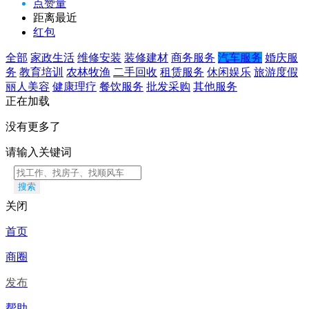
点赞量
距离最近
红包
全部
家政生活
维修安装
装修建材
商务服务
汽车服务
婚庆服
务
教育培训
农林牧渔
二手回收
租赁服务
休闲娱乐
旅游度假
丽人美容
健康理疗
餐饮服务
批发采购
其他服务
正在加载
没有更多了
请输入关键词
搜索
关闭
首页
商圈
发布
帮助