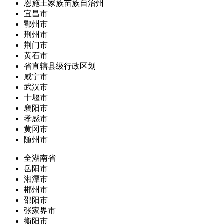
恩施土家族苗族自治州
宜昌市
鄂州市
荆州市
荆门市
黄石市
省直辖县级行政区划
咸宁市
武汉市
十堰市
襄阳市
孝感市
黄冈市
随州市
全湖南省
岳阳市
湘潭市
郴州市
邵阳市
张家界市
衡阳市