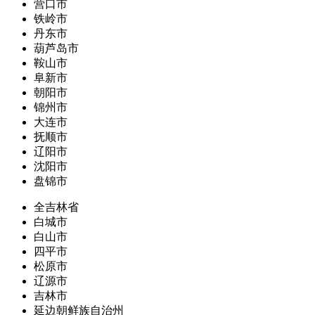
营口市
铁岭市
丹东市
葫芦岛市
鞍山市
阜新市
朝阳市
锦州市
大连市
抚顺市
辽阳市
沈阳市
盘锦市
全吉林省
白城市
白山市
四平市
松原市
辽源市
吉林市
延边朝鲜族自治州