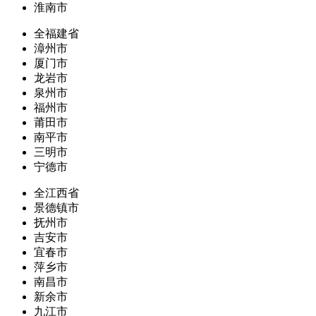
淮南市
全福建省
漳州市
厦门市
龙岩市
泉州市
福州市
莆田市
南平市
三明市
宁德市
全江西省
景德镇市
抚州市
吉安市
宜春市
萍乡市
南昌市
新余市
九江市