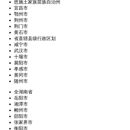
恩施土家族苗族自治州
宜昌市
鄂州市
荆州市
荆门市
黄石市
省直辖县级行政区划
咸宁市
武汉市
十堰市
襄阳市
孝感市
黄冈市
随州市
全湖南省
岳阳市
湘潭市
郴州市
邵阳市
张家界市
衡阳市