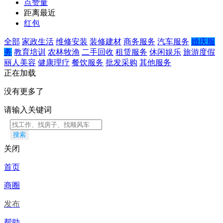
点赞量
距离最近
红包
全部
家政生活
维修安装
装修建材
商务服务
汽车服务
婚庆服
务
教育培训
农林牧渔
二手回收
租赁服务
休闲娱乐
旅游度假
丽人美容
健康理疗
餐饮服务
批发采购
其他服务
正在加载
没有更多了
请输入关键词
搜索
关闭
首页
商圈
发布
帮助