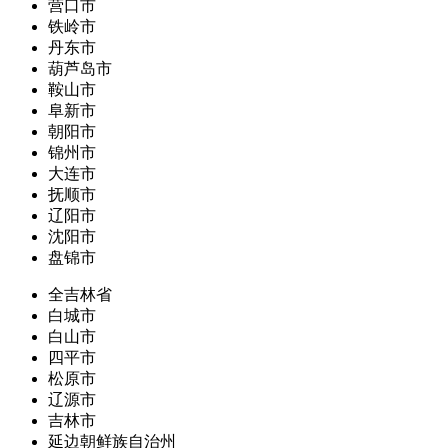
营口市
铁岭市
丹东市
葫芦岛市
鞍山市
阜新市
朝阳市
锦州市
大连市
抚顺市
辽阳市
沈阳市
盘锦市
全吉林省
白城市
白山市
四平市
松原市
辽源市
吉林市
延边朝鲜族自治州