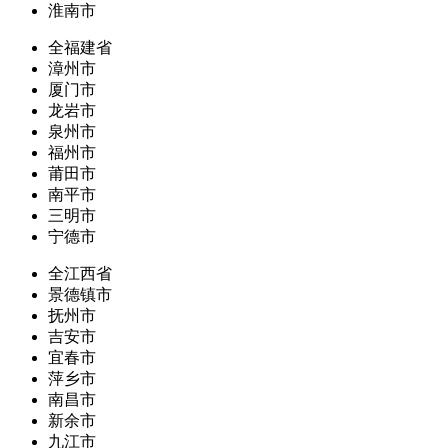
淮南市
全福建省
漳州市
厦门市
龙岩市
泉州市
福州市
莆田市
南平市
三明市
宁德市
全江西省
景德镇市
抚州市
吉安市
宜春市
萍乡市
南昌市
新余市
九江市