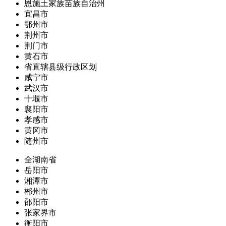
恩施土家族苗族自治州
宜昌市
鄂州市
荆州市
荆门市
黄石市
省直辖县级行政区划
咸宁市
武汉市
十堰市
襄阳市
孝感市
黄冈市
随州市
全湖南省
岳阳市
湘潭市
郴州市
邵阳市
张家界市
衡阳市