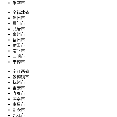
淮南市
全福建省
漳州市
厦门市
龙岩市
泉州市
福州市
莆田市
南平市
三明市
宁德市
全江西省
景德镇市
抚州市
吉安市
宜春市
萍乡市
南昌市
新余市
九江市