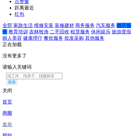
点赞量
距离最近
红包
全部
家政生活
维修安装
装修建材
商务服务
汽车服务
婚庆服
务
教育培训
农林牧渔
二手回收
租赁服务
休闲娱乐
旅游度假
丽人美容
健康理疗
餐饮服务
批发采购
其他服务
正在加载
没有更多了
请输入关键词
搜索
关闭
首页
商圈
发布
帮助