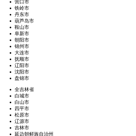
营口市
铁岭市
丹东市
葫芦岛市
鞍山市
阜新市
朝阳市
锦州市
大连市
抚顺市
辽阳市
沈阳市
盘锦市
全吉林省
白城市
白山市
四平市
松原市
辽源市
吉林市
延边朝鲜族自治州