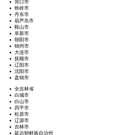
营口市
铁岭市
丹东市
葫芦岛市
鞍山市
阜新市
朝阳市
锦州市
大连市
抚顺市
辽阳市
沈阳市
盘锦市
全吉林省
白城市
白山市
四平市
松原市
辽源市
吉林市
延边朝鲜族自治州