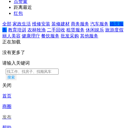
点赞量
距离最近
红包
全部
家政生活
维修安装
装修建材
商务服务
汽车服务
婚庆服
务
教育培训
农林牧渔
二手回收
租赁服务
休闲娱乐
旅游度假
丽人美容
健康理疗
餐饮服务
批发采购
其他服务
正在加载
没有更多了
请输入关键词
搜索
关闭
首页
商圈
发布
帮助