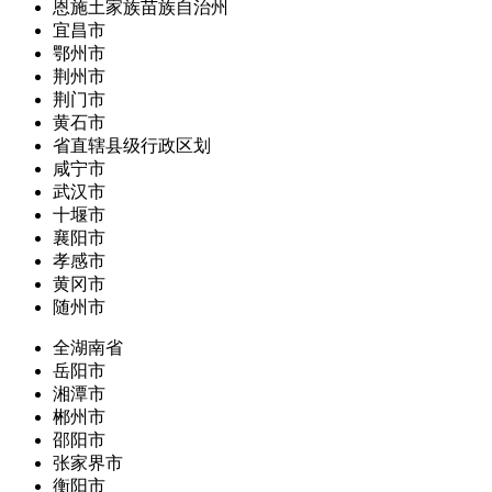
恩施土家族苗族自治州
宜昌市
鄂州市
荆州市
荆门市
黄石市
省直辖县级行政区划
咸宁市
武汉市
十堰市
襄阳市
孝感市
黄冈市
随州市
全湖南省
岳阳市
湘潭市
郴州市
邵阳市
张家界市
衡阳市