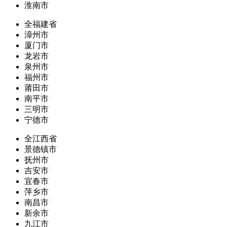
淮南市
全福建省
漳州市
厦门市
龙岩市
泉州市
福州市
莆田市
南平市
三明市
宁德市
全江西省
景德镇市
抚州市
吉安市
宜春市
萍乡市
南昌市
新余市
九江市