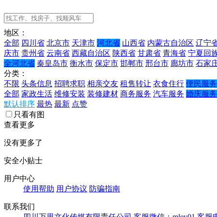
地区：
全部
四川省
北京市
天津市
河北省
山西省
内蒙古自治区
辽宁
庆市
贵州省
云南省
西藏自治区
陕西省
甘肃省
青海省
宁夏回
全河北省
秦皇岛市
衡水市
保定市
邯郸市
邢台市
廊坊市
石家
分类：
不限
头条信息
招聘求职
相亲交友
租售转让
衣食住行
便民服务
全部
家政生活
维修安装
装修建材
商务服务
汽车服务
婚庆服务
默认排序
最热
最新
点赞
只看有图
查看更多
没有更多了
安全小贴士
用户中心
使用帮助
用户协议
防骗指南
联系我们
四川万里文化传媒有限责任公司
客服微信：mley01
客服电