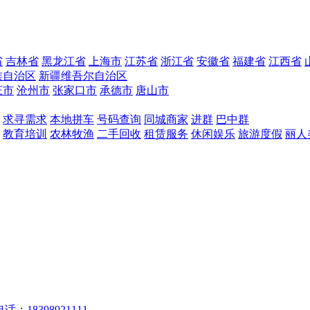
省
吉林省
黑龙江省
上海市
江苏省
浙江省
安徽省
福建省
江西省
族自治区
新疆维吾尔自治区
庄市
沧州市
张家口市
承德市
唐山市
求寻需求
本地拼车
号码查询
同城商家
进群
巴中群
教育培训
农林牧渔
二手回收
租赁服务
休闲娱乐
旅游度假
丽人
话：18398921111