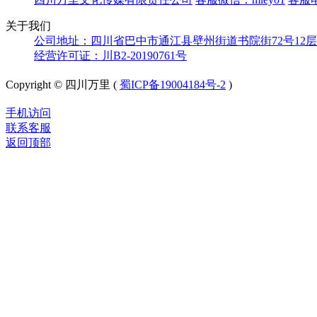
关于我们
公司地址：四川省巴中市通江县壁州街道书院街72号12层
经营许可证：川B2-20190761号
Copyright © 四川万里 (
蜀ICP备19004184号-2
)
手机访问
联系客服
返回顶部