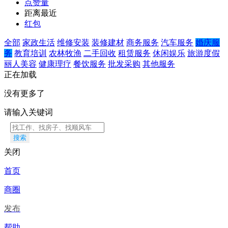
点赞量
距离最近
红包
全部
家政生活
维修安装
装修建材
商务服务
汽车服务
婚庆服
务
教育培训
农林牧渔
二手回收
租赁服务
休闲娱乐
旅游度假
丽人美容
健康理疗
餐饮服务
批发采购
其他服务
正在加载
没有更多了
请输入关键词
搜索
关闭
首页
商圈
发布
帮助