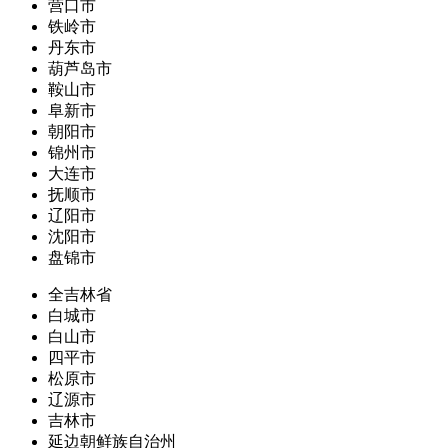
营口市
铁岭市
丹东市
葫芦岛市
鞍山市
阜新市
朝阳市
锦州市
大连市
抚顺市
辽阳市
沈阳市
盘锦市
全吉林省
白城市
白山市
四平市
松原市
辽源市
吉林市
延边朝鲜族自治州