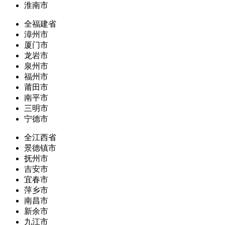
淮南市
全福建省
漳州市
厦门市
龙岩市
泉州市
福州市
莆田市
南平市
三明市
宁德市
全江西省
景德镇市
抚州市
吉安市
宜春市
萍乡市
南昌市
新余市
九江市