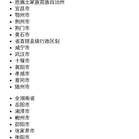
恩施土家族苗族自治州
宜昌市
鄂州市
荆州市
荆门市
黄石市
省直辖县级行政区划
咸宁市
武汉市
十堰市
襄阳市
孝感市
黄冈市
随州市
全湖南省
岳阳市
湘潭市
郴州市
邵阳市
张家界市
衡阳市