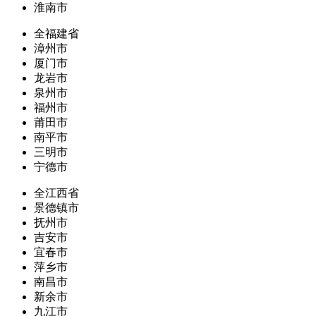
淮南市
全福建省
漳州市
厦门市
龙岩市
泉州市
福州市
莆田市
南平市
三明市
宁德市
全江西省
景德镇市
抚州市
吉安市
宜春市
萍乡市
南昌市
新余市
九江市