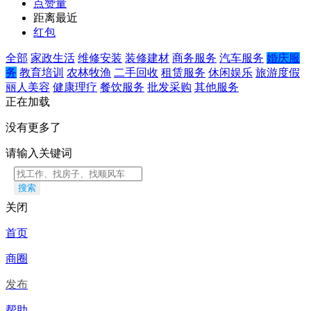
点赞量
距离最近
红包
全部
家政生活
维修安装
装修建材
商务服务
汽车服务
婚庆服
务
教育培训
农林牧渔
二手回收
租赁服务
休闲娱乐
旅游度假
丽人美容
健康理疗
餐饮服务
批发采购
其他服务
正在加载
没有更多了
请输入关键词
搜索
关闭
首页
商圈
发布
帮助