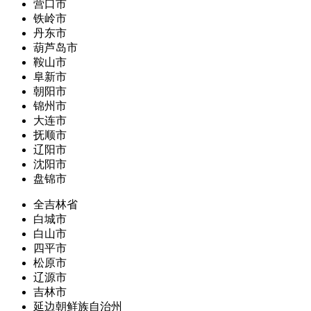
营口市
铁岭市
丹东市
葫芦岛市
鞍山市
阜新市
朝阳市
锦州市
大连市
抚顺市
辽阳市
沈阳市
盘锦市
全吉林省
白城市
白山市
四平市
松原市
辽源市
吉林市
延边朝鲜族自治州