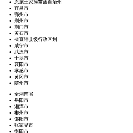
恩施土家族苗族自治州
宜昌市
鄂州市
荆州市
荆门市
黄石市
省直辖县级行政区划
咸宁市
武汉市
十堰市
襄阳市
孝感市
黄冈市
随州市
全湖南省
岳阳市
湘潭市
郴州市
邵阳市
张家界市
衡阳市